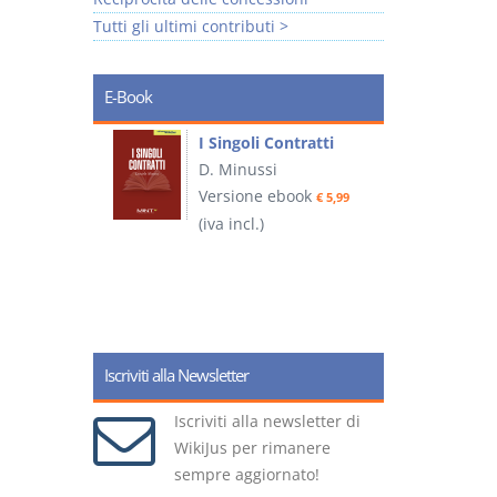
Tutti gli ultimi contributi >
E-Book
I Singoli Contratti
uridica
D. Minussi
L
Versione ebook
€ 5,99
2
ook
(iva incl.)
€ 5,99
(
Iscriviti alla Newsletter
Iscriviti alla newsletter di
WikiJus per rimanere
sempre aggiornato!