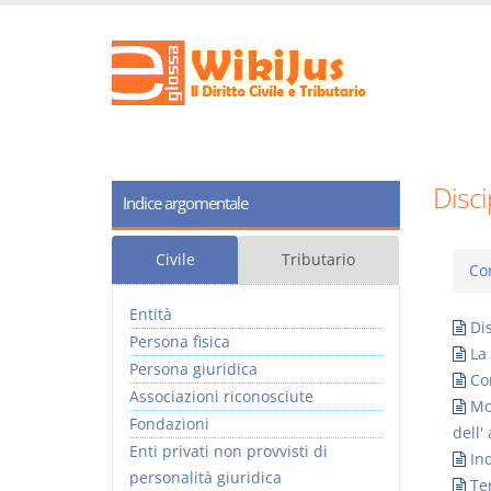
Disci
Indice argomentale
Civile
Tributario
Con
Entità
Dis
Persona fisica
La 
Persona giuridica
Co
Associazioni riconosciute
Mo
Fondazioni
dell'
Enti privati non provvisti di
In
personalità giuridica
Te