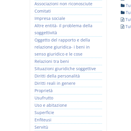
Associazioni non riconosciute
Tu
Comitati
Tu
Impresa sociale
Tut
Altre entità- il problema della
Tut
soggettività
I Vincoli Preliminari
Usufrutto Uso e
Oggetto del rapporto e della
Abitazione
relazione giuridica- i beni in
D. Minussi
D. Minussi
senso giuridico e le cose
Versione ebook
Versione ebook
€ 4,19
€ 4,19
Relazioni tra beni
(iva incl.)
(iva incl.)
Situazioni giuridiche soggettive
Diritti della personalità
Diritti reali in genere
Proprietà
Usufrutto
Uso e abitazione
Superficie
Enfiteusi
Servitù