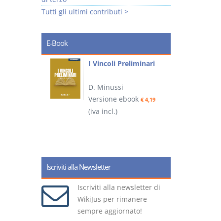
Tutti gli ultimi contributi >
E-Book
i
I Vincoli Preliminari
D. Minussi
Versione ebook
€ 4,19
ook
(iva incl.)
(
€ 5,99
Iscriviti alla Newsletter
Iscriviti alla newsletter di
WikiJus per rimanere
sempre aggiornato!