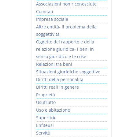
Associazioni non riconosciute
Comitati
Impresa sociale
Altre entità- il problema della
soggettività
Rapporto e
I Singoli Contratti
Oggetto del rapporto e della
relazione giuridica
D. Minussi
relazione giuridica- i beni in
D. Minussi
Versione ebook
€ 5,99
senso giuridico e le cose
Versione ebook
(iva incl.)
€ 5,99
Relazioni tra beni
(iva incl.)
Situazioni giuridiche soggettive
Diritti della personalità
Diritti reali in genere
Proprietà
Usufrutto
Uso e abitazione
Superficie
Enfiteusi
Servitù