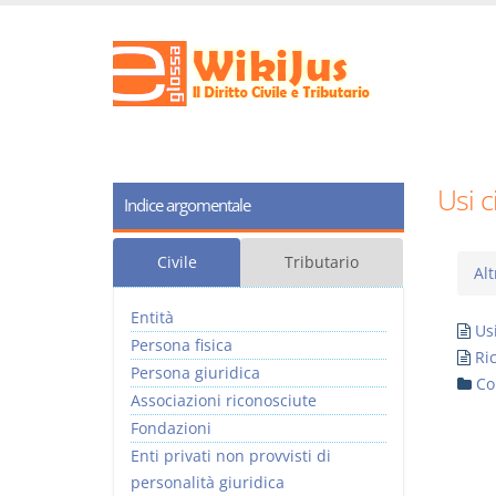
Usi c
Indice argomentale
Civile
Tributario
Alt
Entità
Usi
Persona fisica
Ric
Persona giuridica
Co
Associazioni riconosciute
Fondazioni
Enti privati non provvisti di
personalità giuridica