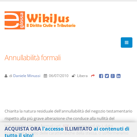
Annullabilità formali
di
Daniele Minussi
06/07/2010
Libera
Chiarita la natura residuale dell'annullabilità del negozio testamentario
rispetto alla più grave alterazione che conduce alla nullità del
testamento per vizi formali (art.
606
II comma cod.civ.), dato
ACQUISTA ORA
l'accesso
ILLIMITATO
ai contenuti di
brevemente conto delle caratteristiche della stessa, ci soffermeremo
tutto il sito!