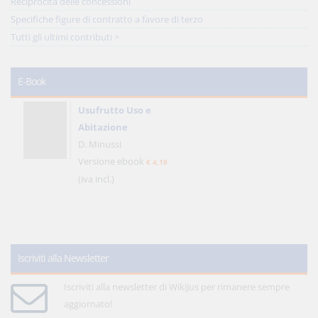
Reciprocità delle concessioni
Specifiche figure di contratto a favore di terzo
Tutti gli ultimi contributi >
E-Book
Usufrutto Uso e
Abitazione
D. Minussi
Versione ebook
€ 4,19
(iva incl.)
Iscriviti alla Newsletter
Iscriviti alla newsletter di WikiJus per rimanere sempre
aggiornato!