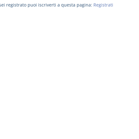
ei registrato puoi iscriverti a questa pagina:
Registrati
Prescrizione e
Rapporto e
decadenza
relazione gi
D. Minussi
D. Minussi
Versione ebook
Versione eb
€ 4,19
(iva incl.)
(iva incl.)