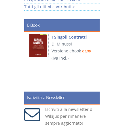
Tutti gli ultimi contributi >
E-Book
I Singoli Contratti
uridica
D. Minussi
L
Versione ebook
€ 5,99
2
ook
(iva incl.)
€ 5,99
(
Iscriviti alla Newsletter
Iscriviti alla newsletter di
WikiJus per rimanere
sempre aggiornato!