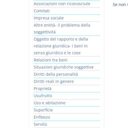
Associazioni non riconosciute
Se non s
Comitati
Impresa sociale
Altre entità- il problema della
soggettività
I Vincoli Preliminari
Usufrutto Uso e
Oggetto del rapporto e della
Abitazione
relazione giuridica- i beni in
D. Minussi
D. Minussi
senso giuridico e le cose
Versione ebook
Versione ebook
€ 4,19
€ 4,19
Relazioni tra beni
(iva incl.)
(iva incl.)
Situazioni giuridiche soggettive
Diritti della personalità
Diritti reali in genere
Proprietà
Usufrutto
Uso e abitazione
Superficie
Enfiteusi
Servitù