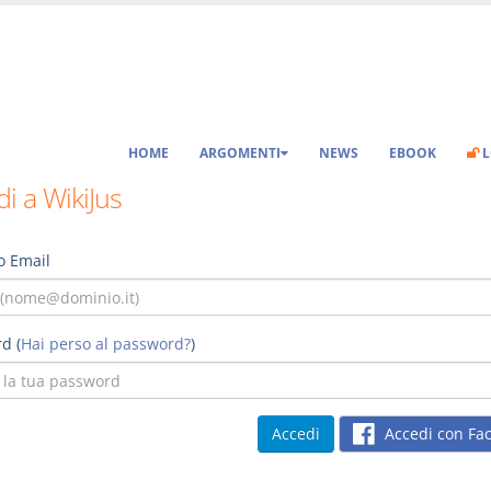
HOME
ARGOMENTI
NEWS
EBOOK
L
i a WikiJus
o Email
d (
Hai perso al password?
)
Accedi con Fa