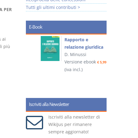
Tutti gli ultimi contributi >
A PER
E-Book
 ai
 e
Rapporto e
I
li più
relazione giuridica
D. Minussi
ook
Versione ebook
(
€ 4,19
€ 5,99
(iva incl.)
Iscriviti alla Newsletter
Iscriviti alla newsletter di
WikiJus per rimanere
sempre aggiornato!