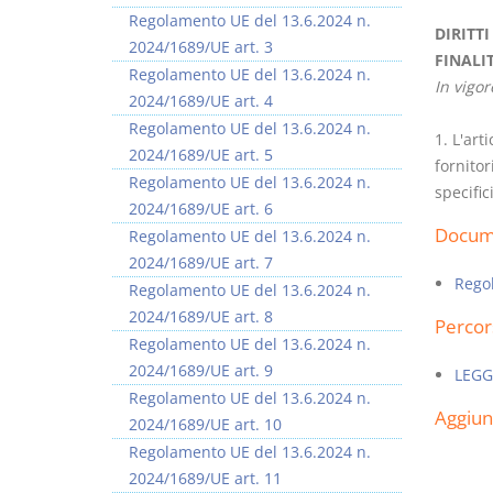
Regolamento UE del 13.6.2024 n.
DIRITT
2024/1689/UE art. 3
FINALI
Regolamento UE del 13.6.2024 n.
In vigor
2024/1689/UE art. 4
Regolamento UE del 13.6.2024 n.
1. L'art
I Vincoli Preliminari
2024/1689/UE art. 5
fornitor
Regolamento UE del 13.6.2024 n.
specific
D. Minussi
2024/1689/UE art. 6
Versione ebook
€ 4,19
Docume
Regolamento UE del 13.6.2024 n.
(iva incl.)
2024/1689/UE art. 7
Rego
Regolamento UE del 13.6.2024 n.
2024/1689/UE art. 8
Percor
Regolamento UE del 13.6.2024 n.
2024/1689/UE art. 9
LEGG
Regolamento UE del 13.6.2024 n.
Aggiu
2024/1689/UE art. 10
Regolamento UE del 13.6.2024 n.
2024/1689/UE art. 11