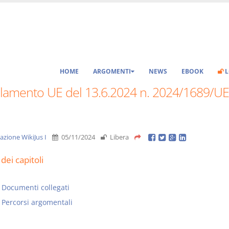
HOME
ARGOMENTI
NEWS
EBOOK
L
lamento UE del 13.6.2024 n. 2024/1689/UE 
azione WikiJus I
05/11/2024
Libera
dei capitoli
Documenti collegati
Percorsi argomentali