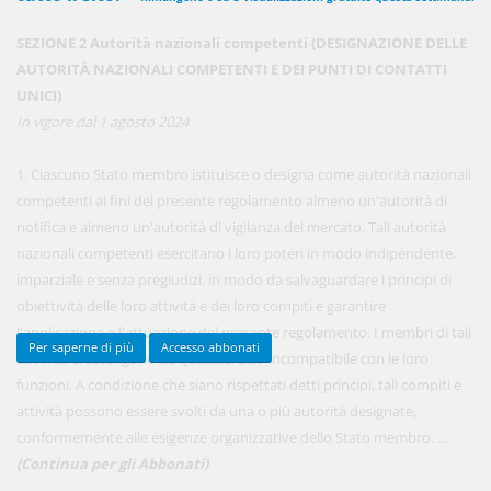
SEZIONE 2 Autorità nazionali competenti (DESIGNAZIONE DELLE
AUTORITÀ NAZIONALI COMPETENTI E DEI PUNTI DI CONTATTI
450,00 €
ANNUALI
UNICI)
anziché
570.00€
,
risparmi il 21%!
In vigore dal 1 agosto 2024
Acquista ora
1. Ciascuno Stato membro istituisce o designa come autorità nazionali
competenti ai fini del presente regolamento almeno un'autorità di
notifica e almeno un'autorità di vigilanza del mercato. Tali autorità
48,00 €
MENSILI
nazionali competenti esercitano i loro poteri in modo indipendente,
imparziale e senza pregiudizi, in modo da salvaguardare i principi di
obiettività delle loro attività e dei loro compiti e garantire
Acquista ora
l'applicazione e l'attuazione del presente regolamento. I membri di tali
Per saperne di più
Accesso abbonati
autorità si astengono da qualsiasi atto incompatibile con le loro
funzioni. A condizione che siano rispettati detti principi, tali compiti e
attività possono essere svolti da una o più autorità designate,
conformemente alle esigenze organizzative dello Stato membro. ...
(Continua per gli Abbonati)