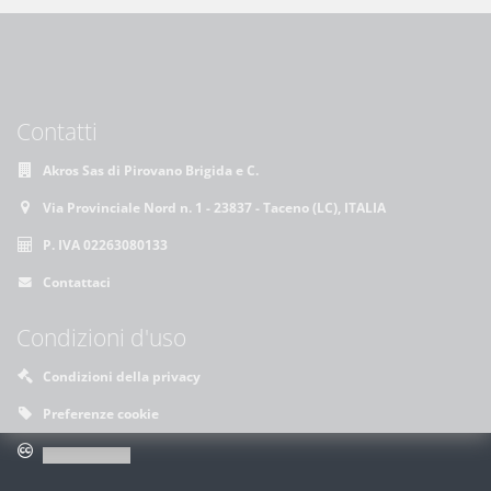
Contatti
Akros Sas di Pirovano Brigida e C.
Via Provinciale Nord n. 1 - 23837 - Taceno (LC), ITALIA
P. IVA 02263080133
Contattaci
Condizioni d'uso
Condizioni della privacy
Preferenze cookie