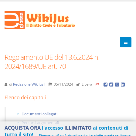
Regolamento UE del 13.6.2024 n.
2024/1689/UE art. 70
di
Redazione WikiJus I
05/11/2024
Libera
Elenco dei capitoli
Documenti collegati
Percorsi argomentali
ACQUISTA ORA
l'accesso
ILLIMITATO
ai contenuti di
tutto il sito!
Rimangono 0 su 3 visualizzazioni gratuite questa settimana.