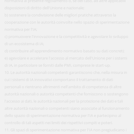
normativa al presente regolamento o, se del caso, ad altre applicabili
disposizioni di diritto dell'Unione e nazionale;
b) sostenere la condivisione delle migliori pratiche attraverso la
cooperazione con le autorità coinvolte nello spazio di sperimentazione
normativa per l'IA;
c) promuovere l'innovazione e la competitività e agevolare lo sviluppo
di un ecosistema di IA;
d) contribuire all'apprendimento normativo basato su dati concreti;
e) agevolare e accelerare l'accesso al mercato dell'Unione per i sistemi
di IA, in particolare se forniti dalle PMI, comprese le start-up.
10. Le autorità nazionali competenti garantiscono che, nella misura in
cui i sistemi di IA innovativi comportano il trattamento di dati
personali o rientrano altrimenti nell'ambito di competenza di altre
autorità nazionali o autorità competenti che forniscono o sostengono
l'accesso ai dati, le autorità nazionali per la protezione dei dati e tali
altre autorità nazionali o competenti siano associate al funzionamento
dello spazio di sperimentazione normativa per l'IA e partecipino al
controllo di tali aspetti nei limiti dei rispettivi compiti e poteri.
11. Gli spazi di sperimentazione normativa per l'IA non pregiudicano i