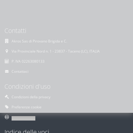
Contatti
Akros Sas di Pirovano Brigida e C.
Via Provinciale Nord n. 1 - 23837 - Taceno (LC), ITALIA
P. IVA 02263080133
Contattaci
Condizioni d'uso
Condizioni della privacy
Preferenze cookie
Indice delle voci