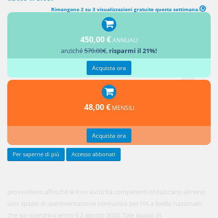
Rimangono 2 su 3 visualizzazioni gratuite questa settimana.
CAPO VI Misure a sostegno dell'innovazione (SPAZI DI
SPERIMENTAZIONE NORMATIVA PER L'IA)
450,00 €
ANNUALI
In vigore
anziché
570.00€
,
risparmi il 21%!
dal 1
agosto
Acquista ora
2024
1. Gli Stati
48,00 €
MENSILI
membri
Acquista ora
Per saperne di più
Accesso abbonati
provvedono affinché le loro autorità competenti istituiscano almeno
uno spazio di sperimentazione normativa per l'IA a livello nazionale,
che sia operativo entro il 2 agosto 2026. Tale spazio di