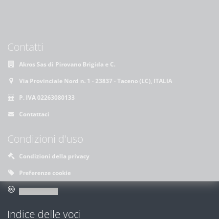
Contatti
Akros Sas di Pirovano Brigida e C.
Via Provinciale Nord n. 1 - 23837 - Taceno (LC), ITALIA
P. IVA 02263080133
Contattaci
Condizioni d'uso
Condizioni della privacy
Preferenze cookie
Indice delle voci