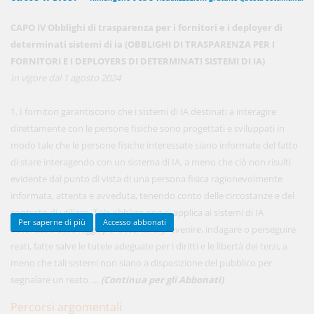
CAPO IV Obblighi di trasparenza per i fornitori e i deployer di
determinati sistemi di ia (OBBLIGHI DI TRASPARENZA PER I
450,00 €
ANNUALI
FORNITORI E I DEPLOYERS DI DETERMINATI SISTEMI DI IA)
anziché
570.00€
,
risparmi il 21%!
In vigore dal 1 agosto 2024
Acquista ora
1. I fornitori garantiscono che i sistemi di IA destinati a interagire
direttamente con le persone fisiche sono progettati e sviluppati in
modo tale che le persone fisiche interessate siano informate del fatto
48,00 €
MENSILI
di stare interagendo con un sistema di IA, a meno che ciò non risulti
evidente dal punto di vista di una persona fisica ragionevolmente
informata, attenta e avveduta, tenendo conto delle circostanze e del
Acquista ora
contesto di utilizzo. Tale obbligo non si applica ai sistemi di IA
Per saperne di più
Accesso abbonati
autorizzati dalla legge per accertare, prevenire, indagare o perseguire
reati, fatte salve le tutele adeguate per i diritti e le libertà dei terzi, a
meno che tali sistemi non siano a disposizione del pubblico per
segnalare un reato. ...
(Continua per gli Abbonati)
Percorsi argomentali