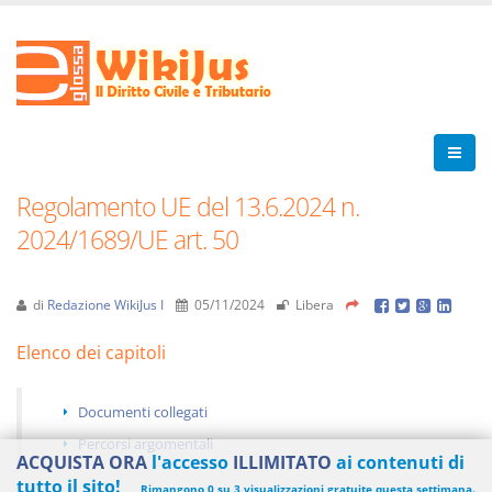
Regolamento UE del 13.6.2024 n.
2024/1689/UE art. 50
di
Redazione WikiJus I
05/11/2024
Libera
Elenco dei capitoli
Documenti collegati
Percorsi argomentali
ACQUISTA ORA
l'accesso
ILLIMITATO
ai contenuti di
tutto il sito!
Rimangono 0 su 3 visualizzazioni gratuite questa settimana.