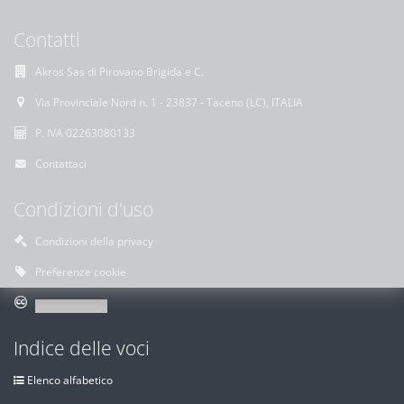
Contatti
Akros Sas di Pirovano Brigida e C.
Via Provinciale Nord n. 1 - 23837 - Taceno (LC), ITALIA
P. IVA 02263080133
Contattaci
Condizioni d'uso
Condizioni della privacy
Preferenze cookie
Indice delle voci
Elenco alfabetico