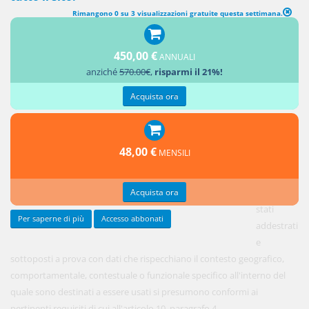
Rimangono 0 su 3 visualizzazioni gratuite questa settimana.
PRESUNZIONE DI CONFORMITÀ A DETERMINATI REQUISITI
In vigore
450,00 €
ANNUALI
dal 1
anziché
570.00€
,
risparmi il 21%!
agosto
2024
Acquista ora
1. I sistemi
di IA ad
48,00 €
MENSILI
alto
rischio
Acquista ora
che sono
stati
Per saperne di più
Accesso abbonati
addestrati
e
sottoposti a prova con dati che rispecchiano il contesto geografico,
comportamentale, contestuale o funzionale specifico all'interno del
quale sono destinati a essere usati si presumono conformi ai
pertinenti requisiti di cui all'articolo 10, paragrafo 4.