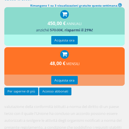
Rimangono 1 su 3 visualizzazioni gratuite questa settimana.
ORGANISMI DI VALUTAZIONE DELLA CONFORMITÀ DI PAESI TERZI
In vigore
450,00 €
ANNUALI
dal 1
anziché
570.00€
,
risparmi il 21%!
agosto
2024
Acquista ora
1. Gli
organismi
48,00 €
MENSILI
di
Acquista ora
Per saperne di più
Accesso abbonati
valutazione della conformità istituiti a norma del diritto di un paese
terzo con il quale l'Unione ha concluso un accordo possono essere
autorizzati a svolgere le attività degli organismi notificati a norma del
presente regolamento, a condizione che soddisfino i requisiti stabiliti