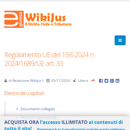
Regolamento UE del 13.6.2024 n.
2024/1689/UE art. 33
di
Redazione WikiJus I
05/11/2024
Libera
Elenco dei capitoli
Documenti collegati
Percorsi argomentali
ACQUISTA ORA
l'accesso
ILLIMITATO
ai contenuti di
tutto il sito!
Rimangono 0 su 3 visualizzazioni gratuite questa settimana.