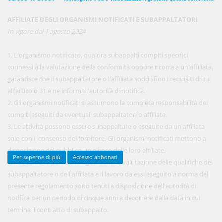
AFFILIATE DEGLI ORGANISMI NOTIFICATI E SUBAPPALTATORI
In vigore dal 1 agosto 2024
450,00 €
ANNUALI
anziché
570.00€
,
risparmi il 21%!
1. L'organismo notificato, qualora subappalti compiti specifici
connessi alla valutazione della conformità oppure ricorra a un'affiliata,
Acquista ora
garantisce che il subappaltatore o l'affiliata soddisfino i requisiti di cui
all'articolo 31 e ne informa l'autorità di notifica.
2. Gli organismi notificati si assumono la completa responsabilità dei
48,00 €
MENSILI
compiti eseguiti da eventuali subappaltatori o affiliate.
3. Le attività possono essere subappaltate o eseguite da un'affiliata
solo con il consenso del fornitore. Gli organismi notificati mettono a
Acquista ora
disposizione del pubblico un elenco delle loro affiliate.
Per saperne di più
Accesso abbonati
4. I documenti pertinenti riguardanti la valutazione delle qualifiche del
subappaltatore o dell'affiliata e il lavoro da essi eseguito a norma del
presente regolamento sono tenuti a disposizione dell'autorità di
notifica per un periodo di cinque anni a decorrere dalla data in cui
termina il contratto di subappalto.