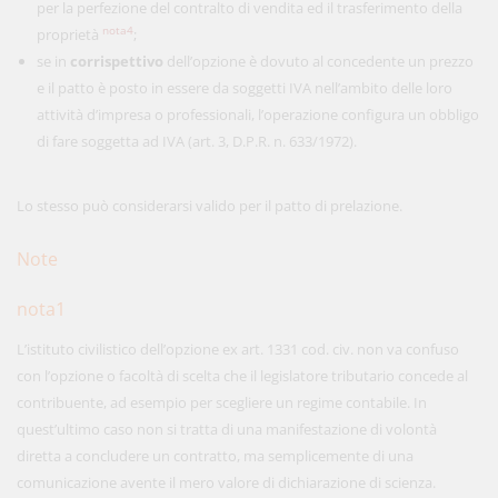
per la perfezione del contralto di vendita ed il trasferimento della
nota4
proprietà
;
se in
corrispettivo
dell’opzione è dovuto al concedente un prezzo
e il patto è posto in essere da soggetti IVA nell’ambito delle loro
attività d’impresa o professionali, l’operazione configura un obbligo
di fare soggetta ad IVA (art. 3, D.P.R. n. 633/1972).
Lo stesso può considerarsi valido per il patto di prelazione.
Note
nota1
L’istituto civilistico dell’opzione ex art. 1331 cod. civ. non va confuso
con l’opzione o facoltà di scelta che il legislatore tributario concede al
contribuente, ad esempio per scegliere un regime contabile. In
quest’ultimo caso non si tratta di una manifestazione di volontà
diretta a concludere un contratto, ma semplicemente di una
comunicazione avente il mero valore di dichiarazione di scienza.