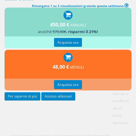
Rimangono 1 su 3 visualizzazioni gratuite questa settimana.
450,00 €
ANNUALI
nota1
Ai fini dell’applicazione del regime fiscale al patto di opzione
anziché
570.00€
,
risparmi il 21%!
occorre soprattutto considerare:
Acquista ora
la
natura
giuridica
del patto
di
48,00 €
MENSILI
opzione,
di per sé
Acquista ora
non
idoneo a
Per saperne di più
Accesso abbonati
trasferire
alcun
bene
senza un
necessario e successivo atto negoziale (accettazione del