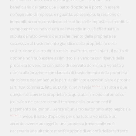
beneficiario del patto). Se il patto d’opzione è posto in essere
nell’esercizio di impresa, e riguarda, ad esempio, la cessione di
immobili, occorre considerare che ai fini delle imposte sui redditi la
competenza va individuata nell’esercizio in cui è effettuata la
stipula dell’atto ovvero del trasferimento della proprietà se
successivo al trasferimento giuridico della proprietà (o della
costituzione di altro diritto reale, usufrutto, ecc.). Infatti, il patto di
opzione non può essere assimilato alla vendita con riserva della
proprietà (o vendita con patto di riservato dominio, o vendita a
rate) o alla locazione con clausola di trasferimento della proprietà
vincolante per ambedue le parti assimilate a cessioni vere e proprie
nota2
(art. 109, comma 2, lett. a), D.P.R. n. 917/1986)
. In tutte e due
queste fattispecie la proprietà è acquistata in modo automatico
(col saldo del prezzo o con il termine della locazione ed il
pagamento dei canoni), senza alcun altro autonomo atto negoziale
nota3
. Invece, il patto d’opzione per una futura vendita, è un
accordo avente ad oggetto una proposta irrevocabile ed è
necessaria una ulteriore manifestazione di volontà dell’accettante