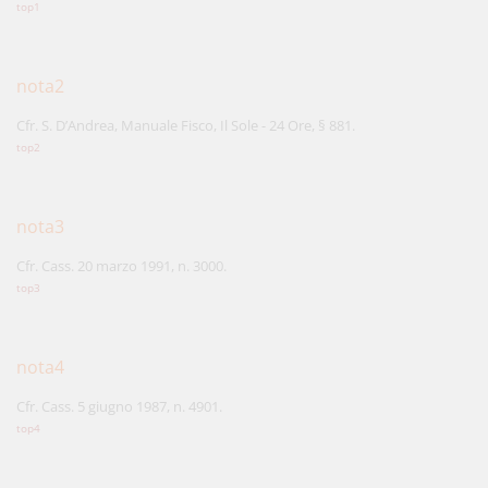
top1
nota2
Cfr. S. D’Andrea, Manuale Fisco, Il Sole - 24 Ore, § 881.
top2
nota3
Cfr. Cass. 20 marzo 1991, n. 3000.
top3
nota4
Cfr. Cass. 5 giugno 1987, n. 4901.
top4