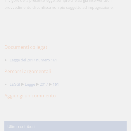
in vigore della presente legge, sempre che sia già intervenuto il
provvedimento di confisca non più soggetto ad impugnazione.
Documenti collegati
Legge del 2017 numero 161
Percorsi argomentali
LEGGI
Legge
2017
161
Aggiungi un commento
Ultimi contributi