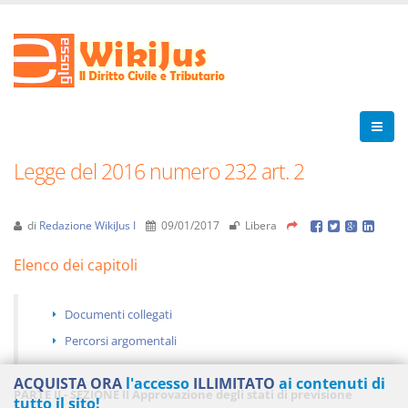
Legge del 2016 numero 232 art. 2
di
Redazione WikiJus I
09/01/2017
Libera
Elenco dei capitoli
Documenti collegati
Percorsi argomentali
ACQUISTA ORA
l'accesso
ILLIMITATO
ai contenuti di
PARTE II - SEZIONE II Approvazione degli stati di previsione
tutto il sito!