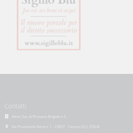
Contatti
Akros Sas di Pirovano Brigida e C.
Via Provinciale Nord n. 1 - 23837 - Taceno (LC), ITALIA