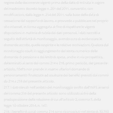
regime delle decorrenze vigenti prima della data di entrata in vigore
del medesimo decreto-legge n. 201 del 2011, convertito, con
modificazioni, dalla legge n. 214 del 2011, sulla base della data di
cessazione del rapporto di lavoro, e provvede a pubblicare nel proprio
sito internet, in forma aggregata al fine di rispettare le vigenti
disposizioni in materia di tutela dei dati personali, i dati raccolti a
seguito dell'attività di monitoraggio, avendo cura di evidenziare le
domande accolte, quelle respinte e le relative motivazioni. Qualora dal
monitoraggio risulti il raggiungimento del limite numerico delle
domande di pensione e dei limiti di spesa, anche in via prospettica,
determinati ai sensi dei commi 214 e 218, primo periodo, del presente
articolo, l'INPS non prende in esame ulteriori domande di
pensionamento finalizzate ad usufruire dei benefìci previsti dai commi
da 214 a 218 del presente articolo.
217. I dati rilevati nell'ambito del monitoraggio svolto dall'INPS ai sensi
del comma 216 del presente articolo sono utilizzati ai fini della
predisposizione della relazione di cui all'articolo 2, comma 5, della
legge 10 ottobre 2014, n. 147.
218. I benefìci di cui al comma 214 sono riconosciuti nel limite di 30.700