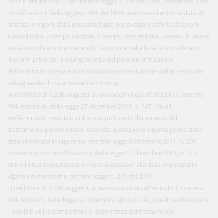
1991 e dell'articolo 3 del decreto-legge n. 299 del 1994, convertito, con
modificazioni, dalla legge n. 451 del 1994, intervenuti entro la data di
entrata in vigore della presente legge per svolgere attività di lavoro
subordinato, a tempo parziale, a tempo determinato, ovvero di lavoro
parasubordinato mantenendo l'iscrizione nella lista, si considerano
rilevanti ai fini del prolungamento del periodo di fruizione
dell'indennità stessa e non comportano l'esclusione dall'accesso alle
salvaguardie di cui al presente comma;
b) nel limite di 9.200 soggetti, ai lavoratori di cui all'articolo 1, comma
194, lettera a), della legge 27 dicembre 2013, n. 147, i quali
perfezionano i requisiti utili a comportare la decorrenza del
trattamento pensionistico, secondo la disciplina vigente prima della
data di entrata in vigore del decreto-legge 6 dicembre 2011, n. 201,
convertito, con modificazioni, dalla legge 22 dicembre 2011, n. 214,
entro l'ottantaquattresimo mese successivo alla data di entrata in
vigore del medesimo decreto-legge n. 201 del 2011;
c) nel limite di 1.200 soggetti, ai lavoratori di cui all'articolo 1, comma
194, lettera f), della legge 27 dicembre 2013, n. 147, i quali perfezionano
i requisiti utili a comportare la decorrenza del trattamento