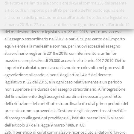
di lavoro e nei limiti e alle condizioni di cui al comma 236 del presente
articolo, di un importo pari all'85 per cento dell'importo equivalente
alla somma della prestazione di cui all'articolo 1 del decreto legislativo
4 marzo 2015, n. 22, e della contribuzione figurativa di cui all'articolo 12
del medesimo decreto legislativo n. 22 del 2015, per i nuovi accessi
all'assegno straordinario nel 2017, e pari al 50 per cento dell'importo
equivalente alla medesima somma, per i nuovi accessi all'assegno
straordinario negli anni 2018 e 2019, con riferimento a un limite
massimo complessivo di 25.000 accessi nel triennio 2017-2019. Detto
importo è calcolato, per ciascun lavoratore coinvolto nei processi di
agevolazione all'esodo, ai sensi degli articoli 4 e 5 del decreto
legislativo n. 22 del 2015, e in ogni caso relativamente a un periodo
non superiore alla durata dell'assegno straordinario. All'integrazione
del finanziamento degli assegni straordinari necessaria per effetto
della riduzione del contributo straordinario di cui al primo periodo del
presente comma provvede la Gestione degli interventi assistenziali e
di sostegno alle gestioni previdenziali, istituita presso l'INPS ai sensi
dell'articolo 37 della legge 9 marzo 1989, n. 88.
236. Il beneficio di cui al comma 235 è riconosciuto ai datori di lavoro