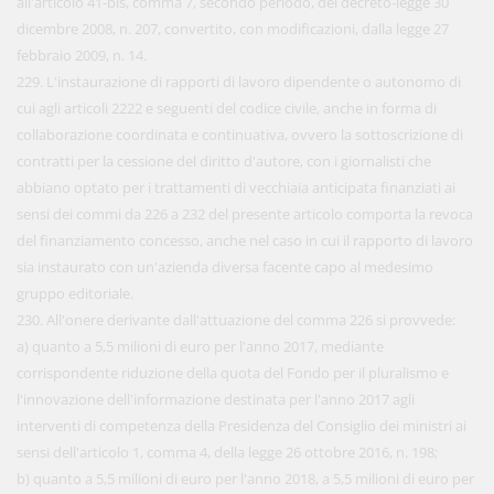
all'articolo 41-bis, comma 7, secondo periodo, del decreto-legge 30
dicembre 2008, n. 207, convertito, con modificazioni, dalla legge 27
febbraio 2009, n. 14.
229. L'instaurazione di rapporti di lavoro dipendente o autonomo di
cui agli articoli 2222 e seguenti del codice civile, anche in forma di
collaborazione coordinata e continuativa, ovvero la sottoscrizione di
contratti per la cessione del diritto d'autore, con i giornalisti che
abbiano optato per i trattamenti di vecchiaia anticipata finanziati ai
sensi dei commi da 226 a 232 del presente articolo comporta la revoca
del finanziamento concesso, anche nel caso in cui il rapporto di lavoro
sia instaurato con un'azienda diversa facente capo al medesimo
gruppo editoriale.
230. All'onere derivante dall'attuazione del comma 226 si provvede:
a) quanto a 5,5 milioni di euro per l'anno 2017, mediante
corrispondente riduzione della quota del Fondo per il pluralismo e
l'innovazione dell'informazione destinata per l'anno 2017 agli
interventi di competenza della Presidenza del Consiglio dei ministri ai
sensi dell'articolo 1, comma 4, della legge 26 ottobre 2016, n. 198;
b) quanto a 5,5 milioni di euro per l'anno 2018, a 5,5 milioni di euro per