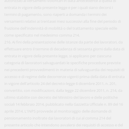
autorizzati ai versamenti volontari in data antecedente a quella di
entrata in vigore della presente legge e per i quali siano decorsi i
termini di pagamento, sono riaperti a domanda i termini dei
versamenti relativi ai trentasei mesi successivi alla fine del periodo di
fruizione dell'indennità di mobilità o del trattamento speciale edile
come specificato nel medesimo comma 214.
216. Ai fini della presentazione delle istanze da parte dei lavoratori, da
effettuare entro il termine di decadenza di sessanta giorni dalla data di
entrata in vigore della presente legge, si applicano per ciascuna
categoria di lavoratori salvaguardati le specifiche procedure previste
nei precedenti provvedimenti in materia di salvaguardia dei requisiti di
accesso e di regime delle decorrenze vigenti prima della data di entrata
in vigore dell'articolo 24 del decreto-legge 6 dicembre 2011, n. 201,
convertito, con modificazioni, dalla legge 22 dicembre 2011, n. 214, da
ultimo stabilite con decreto del Ministro del lavoro e delle politiche
sociali 14 febbraio 2014, pubblicato nella Gazzetta Ufficiale n. 89 del 16
aprile 2014. L'INPS provvede al monitoraggio delle domande di
pensionamento inoltrate dai lavoratori di cui al comma 214 del
presente articolo che intendono avvalersi dei requisiti di accesso e del