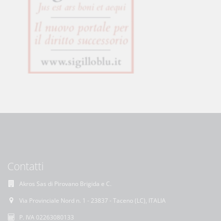
Contatti
Akros Sas di Pirovano Brigida e C.
Via Provinciale Nord n. 1 - 23837 - Taceno (LC), ITALIA
P. IVA 02263080133