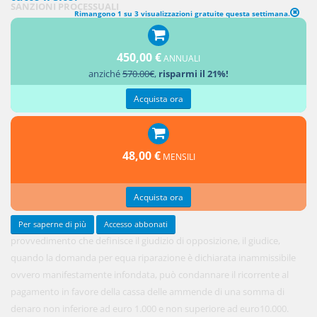
SANZIONI PROCESSUALI
Rimangono 1 su 3 visualizzazioni gratuite questa settimana.
1. Con il
450,00 €
decreto di
ANNUALI
anziché
570.00€
,
risparmi il 21%!
cui
all'articolo
Acquista ora
3, comma
4, ovvero
con il
48,00 €
MENSILI
Acquista ora
Per saperne di più
Accesso abbonati
provvedimento che definisce il giudizio di opposizione, il giudice,
quando la domanda per equa riparazione è dichiarata inammissibile
ovvero manifestamente infondata, può condannare il ricorrente al
pagamento in favore della cassa delle ammende di una somma di
denaro non inferiore ad euro 1.000 e non superiore ad euro10.000.