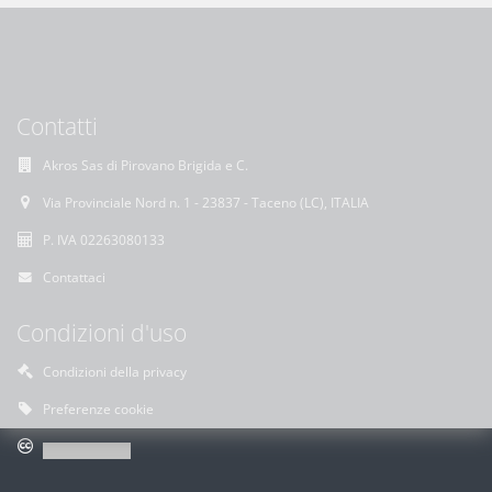
Contatti
Akros Sas di Pirovano Brigida e C.
Via Provinciale Nord n. 1 - 23837 - Taceno (LC), ITALIA
P. IVA 02263080133
Contattaci
Condizioni d'uso
Condizioni della privacy
Preferenze cookie