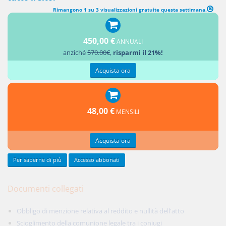
Rimangono 1 su 3 visualizzazioni gratuite questa settimana.
Legge del 1990 numero 165 art. 1
450,00 €
ANNUALI
anziché
570.00€
,
risparmi il 21%!
Acquista ora
48,00 €
MENSILI
Acquista ora
Per saperne di più
Accesso abbonati
Documenti collegati
Obbligo di menzione relativa al reddito e nullità dell'atto
Scioglimento della comunione legale tra i coniugi