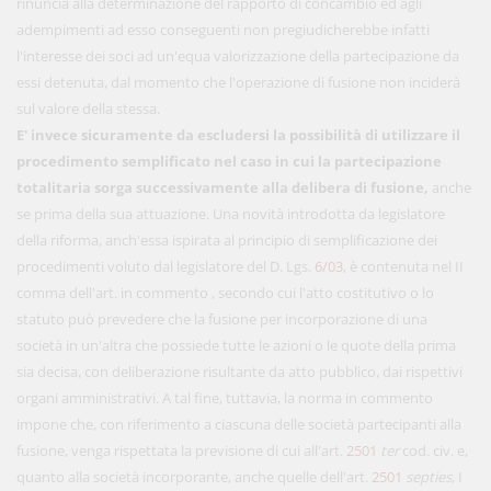
rinuncia alla determinazione del rapporto di concambio ed agli
adempimenti ad esso conseguenti non pregiudicherebbe infatti
l'interesse dei soci ad un'equa valorizzazione della partecipazione da
essi detenuta, dal momento che l'operazione di fusione non inciderà
sul valore della stessa.
E' invece sicuramente da escludersi la possibilità di utilizzare il
procedimento semplificato nel caso in cui la partecipazione
totalitaria sorga successivamente alla delibera di fusione,
anche
se prima della sua attuazione. Una novità introdotta da legislatore
della riforma, anch'essa ispirata al principio di semplificazione dei
procedimenti voluto dal legislatore del D. Lgs.
6/03
, è contenuta nel II
comma dell'art. in commento , secondo cui l'atto costitutivo o lo
statuto può prevedere che la fusione per incorporazione di una
società in un'altra che possiede tutte le azioni o le quote della prima
sia decisa, con deliberazione risultante da atto pubblico, dai rispettivi
organi amministrativi. A tal fine, tuttavia, la norma in commento
impone che, con riferimento a ciascuna delle società partecipanti alla
fusione, venga rispettata la previsione di cui all'art.
2501
ter
cod. civ. e,
quanto alla società incorporante, anche quelle dell'art.
2501
septies
, I