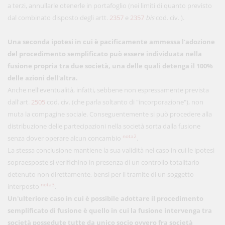
a terzi, annullarle otenerle in portafoglio (nei limiti di quanto previsto
dal combinato disposto degli artt.
2357
e
2357
bis
cod. civ. ).
Una seconda ipotesi in cui è pacificamente ammessa l'adozione
del procedimento semplificato può essere individuata nella
fusione propria tra due società, una delle quali detenga il 100%
delle azioni dell'altra.
Anche nell'eventualità, infatti, sebbene non espressamente prevista
dall'art.
2505
cod. civ. (che parla soltanto di "incorporazione"), non
muta la compagine sociale. Conseguentemente si può procedere alla
distribuzione delle partecipazioni nella società sorta dalla fusione
nota2
senza dover operare alcun concambio
.
La stessa conclusione mantiene la sua validità nel caso in cui le ipotesi
sopraesposte si verifichino in presenza di un controllo totalitario
detenuto non direttamente, bensì per il tramite di un soggetto
nota3
interposto
.
Un'ulteriore caso in cui è possibile adottare il procedimento
semplificato di fusione è quello in cui la fusione intervenga tra
società possedute tutte da unico socio ovvero fra società