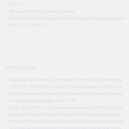
2505 cc
Risoluzione N. 54/E, Fusione di società
Quesito n. 66-2011/I, Fusione e sorte del pegno sulla partecipazione
della s.r.l. incorporata
News collegate
Attuazione della direttiva 2009/109/CE, modificativa delle direttive
77/91/CEE, 78/855/CEE e 82/891/CEE e della direttiva 2005/56/CE in
tema di adempimenti relativi ai procedimenti di fusione e scissione
di società. (DLgs 22 giugno 2012, n. 123)
D.Lgs. 13-10-2009 n. 147, Attuazione della direttiva 2007/63/CE, che
modifica le direttive 78/855/CEE e 82/891/CEE per quanto riguarda
l'obbligo di far elaborare ad un esperto indipendente una relazione
in occasione di una fusione o di una scissione di società per azioni