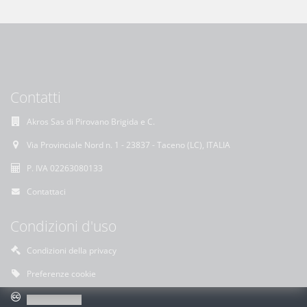
Contatti
Akros Sas di Pirovano Brigida e C.
Via Provinciale Nord n. 1 - 23837 - Taceno (LC), ITALIA
P. IVA 02263080133
Contattaci
Condizioni d'uso
Condizioni della privacy
Preferenze cookie