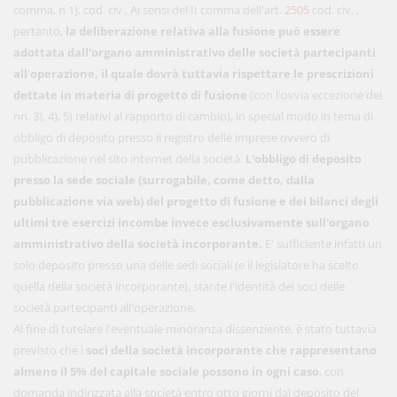
comma, n.1), cod. civ.. Ai sensi del II comma dell'art.
2505
cod. civ. ,
pertanto,
la deliberazione relativa alla fusione può essere
adottata dall'organo amministrativo delle società partecipanti
all'operazione, il quale dovrà tuttavia rispettare le prescrizioni
dettate in materia di progetto di fusione
(con l'ovvia eccezione dei
nn. 3), 4), 5) relativi al rapporto di cambio), in special modo in tema di
obbligo di deposito presso il registro delle imprese ovvero di
pubblicazione nel sito internet della società.
L'obbligo di deposito
presso la sede sociale (surrogabile, come detto, dalla
pubblicazione via web) del progetto di fusione e dei bilanci degli
ultimi tre esercizi incombe invece esclusivamente sull'organo
amministrativo della società incorporante.
E' sufficiente infatti un
solo deposito presso una delle sedi sociali (e il legislatore ha scelto
quella della società incorporante), stante l'identità dei soci delle
società partecipanti all'operazione.
Al fine di tutelare l'eventuale minoranza dissenziente, è stato tuttavia
previsto che i
soci della società incorporante che rappresentano
almeno il 5% del capitale sociale possono in ogni caso
, con
domanda indirizzata alla società entro otto giorni dal deposito del