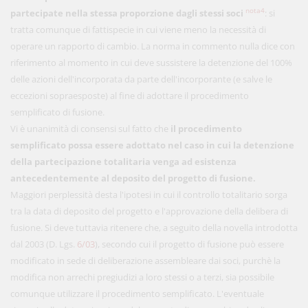
nota4
partecipate nella stessa proporzione dagli stessi soci
: si
tratta comunque di fattispecie in cui viene meno la necessità di
operare un rapporto di cambio. La norma in commento nulla dice con
riferimento al momento in cui deve sussistere la detenzione del 100%
delle azioni dell'incorporata da parte dell'incorporante (e salve le
eccezioni sopraesposte) al fine di adottare il procedimento
semplificato di fusione.
Vi è unanimità di consensi sul fatto che
il procedimento
semplificato possa essere adottato nel caso in cui la detenzione
della partecipazione totalitaria venga ad esistenza
antecedentemente al deposito del progetto di fusione.
Maggiori perplessità desta l'ipotesi in cui il controllo totalitario sorga
tra la data di deposito del progetto e l'approvazione della delibera di
fusione. Si deve tuttavia ritenere che, a seguito della novella introdotta
dal 2003 (D. Lgs.
6/03
), secondo cui il progetto di fusione può essere
modificato in sede di deliberazione assembleare dai soci, purchè la
modifica non arrechi pregiudizi a loro stessi o a terzi, sia possibile
comunque utilizzare il procedimento semplificato. L'eventuale