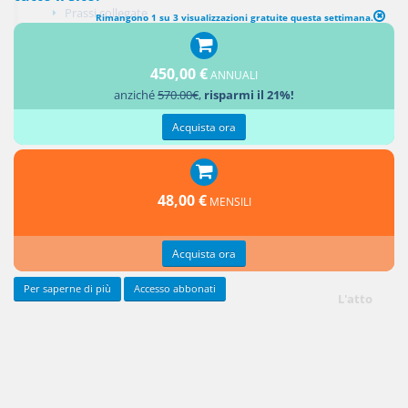
Prassi collegate
Rimangono 1 su 3 visualizzazioni gratuite questa settimana.
News collegate
Percorsi argomentali
450,00 €
ANNUALI
Aggiungi un commento
anziché
570.00€
,
risparmi il 21%!
Acquista ora
L'art.
2505
cod. civ. stabilisce che alla fusione per incorporazione di una
48,00 €
MENSILI
società in un'altra che possiede tutte le azioni o le quote della prima
non si applicanol'art.
2501
ter
, I comma, cod. civ., numeri 3), 4) e l'art.
Acquista ora
2501
quinquies
cod. civ. , nonchè l'art.
2501
sexies
cod. civ. .
Per saperne di più
Accesso abbonati
L'atto