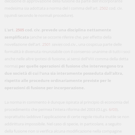
decisione di approvazione della fusione da parte dell'incorporante
medesima sia adottata a norma del I comma dell'art.
2502
cod. civ.
(quindi secondo le normali procedure).
L'art.
2505
cod. civ.
prevede una disciplina nettamente
semplificata
(anche se occorre riferire che, per effetto della
novellazione dell'art.
2501
sexies
cod.civ., una cospicua parte delle
formalità è divenuta rinunziabile con il consenso unanime di tutti i soci
anche nelle altre ipotesi di fusione, ai sensi dell'VIII comma della detta
norma)
per quelle operazioni di fusione che intervengono tra
due società di cui l'una sia interamente posseduta dall'altra,
rispetto alle procedure ordinariamente previste per le
operazioni di fusione per incorporazione.
La norma in commento è dunque ispirata al principio di economia del
procedimento che permea l'intera riforma del 2003 (D.Lgs.
6/03
),
soprattutto laddove l'applicazione di certe regole risulta inutile se non
addirittura impossibile. Nel caso di specie, in particolare, a seguito
della fusione non si verifica alcuna modificazione nella compagine