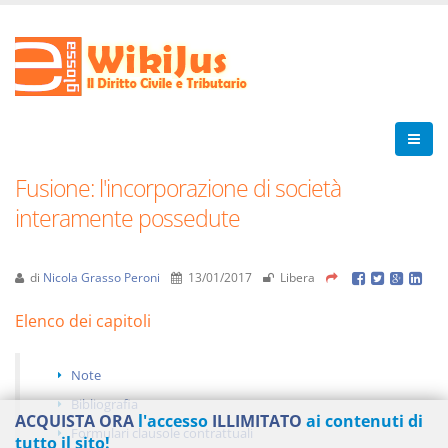
Fusione: l'incorporazione di società
interamente possedute
di
Nicola Grasso Peroni
13/01/2017
Libera
Elenco dei capitoli
Note
Bibliografia
ACQUISTA ORA
l'accesso
ILLIMITATO
ai contenuti di
Formulari clausole contrattuali
tutto il sito!