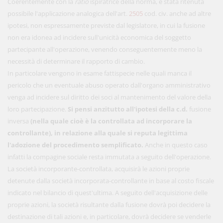
Coerentemente con la
ratio
ispiratrice della norma, è stata ritenuta
possibile l'applicazione analogica dell'art.
2505
cod. civ. anche ad altre
ipotesi, non espressamente previste dal legislatore, in cui la fusione
non era idonea ad incidere sull'unicità economica del soggetto
partecipante all'operazione, venendo conseguentemente meno la
necessità di determinare il rapporto di cambio.
In particolare vengono in esame fattispecie nelle quali manca il
pericolo che un eventuale abuso operato dall'organo amministrativo
venga ad incidere sul diritto dei soci al mantenimento del valore della
loro partecipazione.
Si pensi anzitutto all'ipotesi della c.d.
fusione
inversa
(nella quale cioè
è la controllata ad incorporare la
controllante), in relazione alla quale si reputa legittima
l'adozione del procedimento semplificato.
Anche in questo caso
infatti la compagine sociale resta immutata a seguito dell'operazione.
La società incorporante-controllata, acquisirà le azioni proprie
detenute dalla società incorporata-controllante in base al costo fiscale
indicato nel bilancio di quest'ultima. A seguito dell'acquisizione delle
proprie azioni, la società risultante dalla fusione dovrà poi decidere la
destinazione di tali azioni e, in particolare, dovrà decidere se venderle