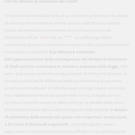
riferito divieto di emissione dei titoli?
Si sostiene l'ammissibilità tanto di un contratto preliminare di vendita
di azioni da futuramente emettere, quanto addirittura la vendita
stessa, da intendersi come vendita di cosa futura, come tale
nota1
disciplinata dall'art.
1472
cod. civ.
. La nullità seguirebbe
unicamente qualora la società non venisse iscritta. Queste conclusioni
sono invero contestabili.
Il problema è costituito
dall'apprezzamento delle conseguenze del divieto di emissione
di titoli sancito comunque in maniera espressa dalla legge.
Che
senso può avere consentire la negoziazione di titoli come le azioni, la
cui natura cartolare le differenzia dalle caratteristiche di una mera
posizione contrattuale? In definitiva pare più ragionevole sostenere
che, indipendentemente dal tenore della norma, la quale più non
riproduce l'esplicita sanzione della nullità per la vendita delle azioni
prima dell'iscrizione della società nel registro delle imprese,
il divieto
di emissione delle stesse non possa non importare anche (anzi,
a fortiori), il divieto di negoziarle.
Una volta seguito questo
ragionamento sarebbe estremamente difficile non qualificare come