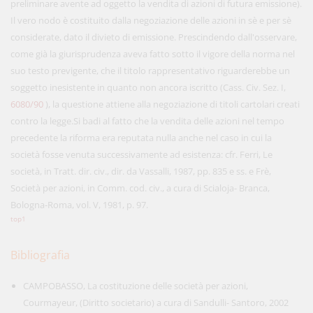
preliminare avente ad oggetto la vendita di azioni di futura emissione).
Il vero nodo è costituito dalla negoziazione delle azioni in sè e per sè
considerate, dato il divieto di emissione. Prescindendo dall'osservare,
come già la giurisprudenza aveva fatto sotto il vigore della norma nel
suo testo previgente, che il titolo rappresentativo riguarderebbe un
soggetto inesistente in quanto non ancora iscritto (Cass. Civ. Sez. I,
6080/90
), la questione attiene alla negoziazione di titoli cartolari creati
contro la legge.Si badi al fatto che la vendita delle azioni nel tempo
precedente la riforma era reputata nulla anche nel caso in cui la
società fosse venuta successivamente ad esistenza: cfr. Ferri, Le
società, in Tratt. dir. civ., dir. da Vassalli, 1987, pp. 835 e ss. e Frè,
Società per azioni, in Comm. cod. civ., a cura di Scialoja- Branca,
Bologna-Roma, vol. V, 1981, p. 97.
top1
Bibliografia
CAMPOBASSO, La costituzione delle società per azioni,
Courmayeur, (Diritto societario) a cura di Sandulli- Santoro, 2002