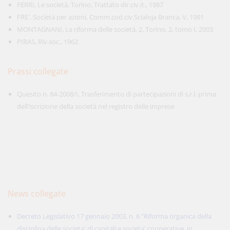
FERRI, Le società, Torino, Trattato dir.civ.it., 1987
FRE', Società per azioni, Comm.cod.civ.Scialoja Branca, V, 1981
MONTAGNANI, La riforma delle società, 2, Torino, 2, tomo I, 2003
PIRAS, Riv.soc., 1962
Prassi collegate
Quesito n. 84-2008/I, Trasferimento di partecipazioni di s.r.l. prima
dell'iscrizione della società nel registro delle imprese
News collegate
Decreto Legislativo 17 gennaio 2003, n. 6 "Riforma organica della
disciplina delle societa' di capitali e societa' cooperative, in