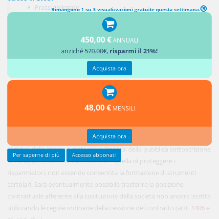
Prassi collegate
Rimangono 1 su 3 visualizzazioni gratuite questa settimana.
News collegate
Percorsi argomentali
450,00 €
ANNUALI
Aggiungi un commento
anziché
570.00€
,
risparmi il 21%!
Acquista ora
L'art.
2331
cod. civ. , dettato in tema di società per azioni, prevede al V
48,00 €
MENSILI
comma
il divieto dell'emissione dei relativi titoli (e
correlativamente, della pubblica sollecitazione
Acquista ora
all'investimento)
nel tempo che precede l'iscrizione della società nel
registro delle imprese, fatta salva l'ipotesi della pubblica sottoscrizione
Per saperne di più
Accesso abbonati
di cui all'art.
2333
cod. civ. . La ratio è quella di proteggere i
risparmiatori, non essendo consentita la formazione di strumenti
cartolari. Sarà eventualmente possibile trasferire la posizione
contrattuale afferente alla cosituzione della società non ancora iscritta
utilizzando le regole ordinarie della cessione del contratto (artt.
1406
e