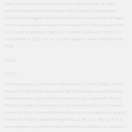
nullo l'atto con il quale le azioni fossero state vendute. La nullità
potrebbe essere alternativamente dedotta dalla considerazione
dell'illiceità dell'oggetto (il titolo creato contro le prescrizioni di legge)
ovvero dalla violazione della norma imperativa (nullità virtuale) che si
pone come antecedente logico del contratto (vale a dire lo stesso V
comma dell'art.
2331
cod. civ. che per l'appunto vieta l'emissione dei
titoli).
Note
nota1
Cfr. Montagnani, in La riforma delle società, 2, tomo I, Torino, 2003, p.
66 ove si fa riferimento al pensiero del Campobasso, La costituzione
delle società per azioni, in Diritto societario: dai progetti alla riforma,
atti del Convegno, Courmayeur, 27-28 settembre 2002, p. 11. Nessun
problema, dato il modo di disporre della norma novellata, per quanto
attiene al contratto preliminare (già Piras, in Riv. soc., 1962, p. 97 e ss.
aveva espresso propensione ad ammettere la validità di un contratto