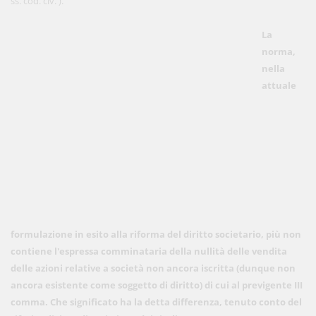
ss. cod. civ. ).
La
norma,
nella
attuale
formulazione in esito alla riforma del diritto societario, più non
contiene l'espressa comminataria della nullità delle vendita
delle azioni relative a società non ancora iscritta (dunque non
ancora esistente come soggetto di diritto) di cui al previgente III
comma. Che significato ha la detta differenza, tenuto conto del