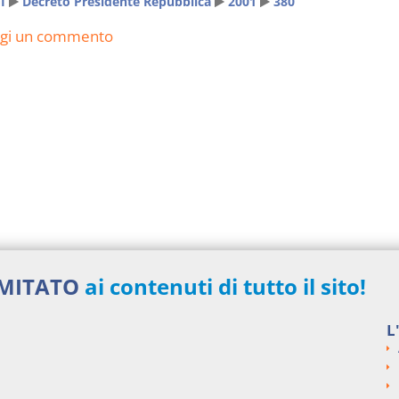
I
Decreto Presidente Repubblica
2001
380
ngi un commento
IMITATO
ai contenuti di tutto il sito!
L