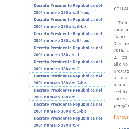
Decreto Presidente Repubblica del
COLLAU
2001 numero 380 art. 34-bis
Decreto Presidente Repubblica del
1. Tutte
2001 numero 380 art. 6-bis
comunqu
Decreto Presidente Repubblica del
statico 
I Vincoli Preliminari
Usufrutto Uso e
2001 numero 380 art. 94-bis
(Comma c
Abitazione
Decreto Presidente Repubblica del
2016, n.
D. Minussi
D. Minussi
2001 numero 380 art. 1
2. Il co
Versione ebook
Versione ebook
€
€
Decreto Presidente Repubblica del
all'alb
(iva incl.)
(iva incl.)
4,19
4,19
2001 numero 380 art. 2
progett
Decreto Presidente Repubblica del
3. Conte
2001 numero 380 art. 2-bis
tenuto a
Decreto Presidente Repubblica del
scelto d
2001 numero 380 art. 3
corredat
Decreto Presidente Repubblica del
per gli
2001 numero 380 art. 3-bis
Percor
Decreto Presidente Repubblica del
2001 numero 380 art. 4