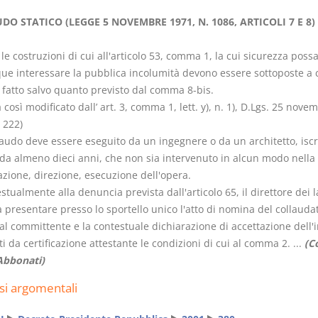
DO STATICO (LEGGE 5 NOVEMBRE 1971, N. 1086, ARTICOLI 7 E 8)
 le costruzioni di cui all'articolo 53, comma 1, la cui sicurezza poss
e interessare la pubblica incolumità devono essere sottoposte a 
, fatto salvo quanto previsto dal comma 8-bis.
Prescrizione e
Rapporto e
osì modificato dall’ art. 3, comma 1, lett. y), n. 1), D.Lgs. 25 nove
decadenza
relazione gi
 222)
D. Minussi
D. Minussi
llaudo deve essere eseguito da un ingegnere o da un architetto, iscr
Versione ebook
Versione e
€
o da almeno dieci anni, che non sia intervenuto in alcun modo nella
(iva incl.)
(iva incl.
4,19
5,99
azione, direzione, esecuzione dell'opera.
stualmente alla denuncia prevista dall'articolo 65, il direttore dei l
 presentare presso lo sportello unico l'atto di nomina del collauda
al committente e la contestuale dichiarazione di accettazione dell'i
i da certificazione attestante le condizioni di cui al comma 2. ...
(C
 Abbonati)
si argomentali