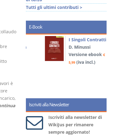
Tutti gli ultimi contributi >
a
E-Book
collaudo
I Singoli Contratti
mbre
uridica
D. Minussi
L
Versione ebook
€
l
itto
book
(iva incl.)
€
5,99
)
avori è
6
tore
ncarico,
Iscriviti alla Newsletter
ontinua
Iscriviti alla newsletter di
WikiJus per rimanere
sempre aggiornato!