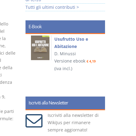
Tutti gli ultimi contributi >
dello
E-Book
del
 la
liminari
Usufrutto Uso e
ne,
Abitazione
ci delle
D. Minussi
l
ook
Versione ebook
€ 4,19
€ 4,19
 della
(iva incl.)
(
i
idenza
 9,
Iscriviti alla Newsletter
le parti
Iscriviti alla newsletter di
ormule:
WikiJus per rimanere
sempre aggiornato!