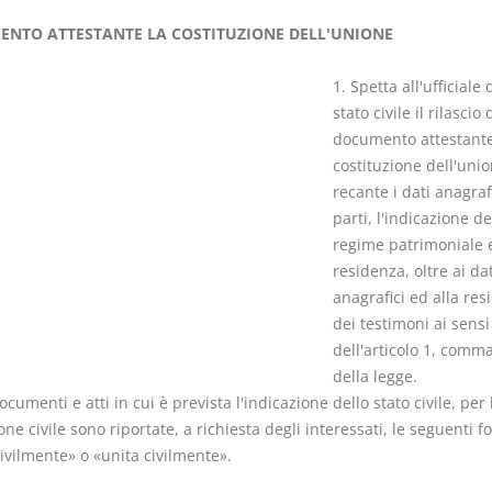
NTO ATTESTANTE LA COSTITUZIONE DELL'UNIONE
1. Spetta all'ufficiale 
stato civile il rilascio 
documento attestante
I Vincoli Pre
costituzione dell'unio
recante i dati anagrafi
D. Minussi
parti, l'indicazione de
Versione eb
regime patrimoniale e
(iva incl.)
residenza, oltre ai dat
anagrafici ed alla res
dei testimoni ai sensi
dell'articolo 1, comma
della legge.
ocumenti e atti in cui è prevista l'indicazione dello stato civile, per 
one civile sono riportate, a richiesta degli interessati, le seguenti f
ivilmente» o «unita civilmente».