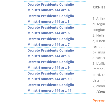
Decreto Presidente Consiglio
RICHIE
Ministri numero 144 art. 4
Decreto Presidente Consiglio
1. Al fi
Ministri numero 144 art. 5
di segu
Decreto Presidente Consiglio
congiunt
Usufrutto Uso e
Prescrizione e
Ministri numero 144 art. 6
2. Nella
Abitazione
decadenza
Decreto Presidente Consiglio
a) il no
D. Minussi
D. Minussi
Ministri numero 144 art. 7
residen
Versione ebook
Versione ebook
€
€
Decreto Presidente Consiglio
b) l'ins
(iva incl.)
(iva incl.)
4,19
4,19
Ministri numero 144 art. 8
all'arti
Decreto Presidente Consiglio
3. L'uff
Ministri numero 144 art. 9
immedia
Decreto Presidente Consiglio
parti, c
Ministri numero 144 art. 10
data, in
Decreto Presidente Consiglio
2, comm
Ministri numero 144 art. 11
...
(Cont
Percor