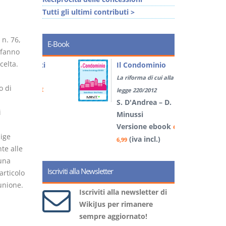
Tutti gli ultimi contributi >
 n. 76,
E-Book
 fanno
celta.
tratti
Il Condominio
La riforma di cui alla
o di
book
€
legge 220/2012
)
S. D'Andrea – D.
i
Minussi
Versione ebook
5
€
dige
(iva incl.)
6,99
te alle
 una
Iscriviti alla Newsletter
articolo
unione.
Iscriviti alla newsletter di
WikiJus per rimanere
sempre aggiornato!