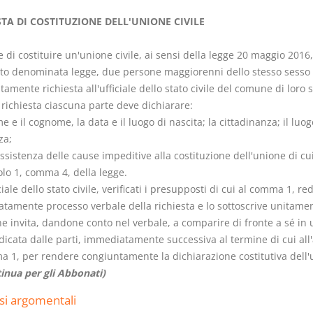
STA DI COSTITUZIONE DELL'UNIONE CIVILE
ne di costituire un'unione civile, ai sensi della legge 20 maggio 2016,
ito denominata legge, due persone maggiorenni dello stesso sesso
amente richiesta all'ufficiale dello stato civile del comune di loro s
Rapporto e
I Singoli Con
 richiesta ciascuna parte deve dichiarare:
relazione giuridica
D. Minussi
me e il cognome, la data e il luogo di nascita; la cittadinanza; il luog
D. Minussi
Versione e
za;
Versione ebook
(iva incl.
€
5,99
ussistenza delle cause impeditive alla costituzione dell'unione di cu
(iva incl.)
5,99
colo 1, comma 4, della legge.
iciale dello stato civile, verificati i presupposti di cui al comma 1, re
tamente processo verbale della richiesta e lo sottoscrive unitamen
he invita, dandone conto nel verbale, a comparire di fronte a sé in
dicata dalle parti, immediatamente successiva al termine di cui all'
a 1, per rendere congiuntamente la dichiarazione costitutiva dell'
inua per gli Abbonati)
si argomentali