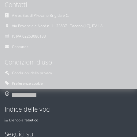
Contatti
Akros Sas di Pirovano Brigida e C.
Via Provinciale Nord n. 1 - 23837 - Taceno (LC), ITALIA
P. IVA 02263080133
Contattaci
Condizioni d'uso
Condizioni della privacy
Preferenze cookie
Indice delle voci
Elenco alfabetico
Seguici su