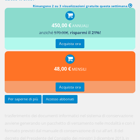
Rimangono 2 su 3 visualizzazioni gratuite questa settimana.
TRASFERIMENTO NEL SISTEMA DI CONSERVAZIONE
450,00 €
ANNUALI
1. Il
anziché
570.00€
,
risparmi il 21%!
Acquista ora
48,00 €
MENSILI
Acquista ora
Per saperne di più
Accesso abbonati
trasferimento dei documenti informatici nel sistema di conservazione
avviene generando un pacchetto di versamento nelle modalità e con il
formato previsti dal manuale di conservazione di cui all'art. 8 del
decreto del Presidente del Consiglio dei ministri 3 dicembre 2013, in