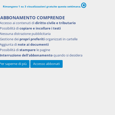
Rimangono 1 su 3 visualizzazioni gratuite questa settimana.
'ABBONAMENTO COMPRENDE
Accesso ai contenuti di
diritto civile e tributario
Possibilità di
copiare e incollare i testi
Nessuna distrazione pubblicitaria
Gestione dei
propri preferiti
organizzati in cartelle
Aggiunta di
note ai documenti
Possibilità di
stampare
le pagine
Interruzione dell'abbonamento
quando si desidera
Per saperne di più
Accesso abbonati
Powered by