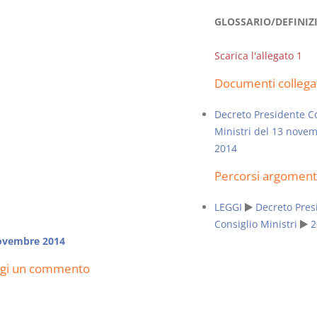
GLOSSARIO/DEFINIZ
Scarica l'allegato 1
Documenti collega
Rapporto e
I Singoli Con
relazione giuridica
D. Minussi
Decreto Presidente Co
D. Minussi
Versione eb
Ministri del 13 nove
Versione ebook
(iva incl.)
€ 5,99
2014
(iva incl.)
Percorsi argoment
LEGGI
Decreto Pres
Consiglio Ministri
2
ovembre 2014
ngi un commento