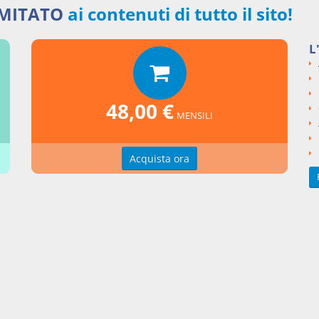
IMITATO
ai contenuti di tutto il sito!
L
48,00 €
MENSILI
Acquista ora
zioni d'uso
Indice delle voci