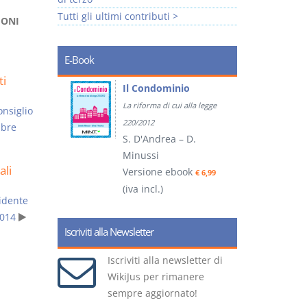
Tutti gli ultimi contributi >
IONI
E-Book
ti
tratti
Il Condominio
La riforma di cui alla legge
nsiglio
ook
€ 5,99
220/2012
mbre
S. D'Andrea – D.
Minussi
ali
(
Versione ebook
€ 6,99
(iva incl.)
idente
014
Iscriviti alla Newsletter
Iscriviti alla newsletter di
WikiJus per rimanere
sempre aggiornato!