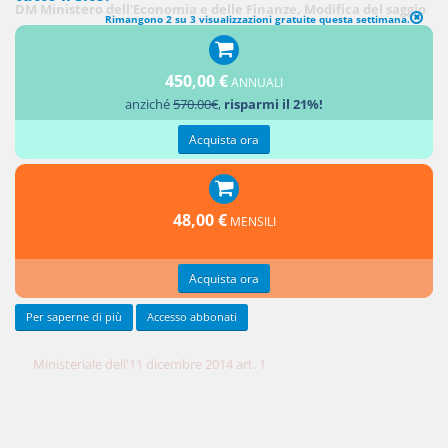
DM Ministero dell'Economia e delle Finanze, Modifica del saggio
Rimangono 2 su 3 visualizzazioni gratuite questa settimana.
di interesse legale
(G.U. 15
450,00 €
dicembre
ANNUALI
anziché
570.00€
,
risparmi il 21%!
2014, n.
290)
Acquista ora
Decreto
48,00 €
MENSILI
Acquista ora
Per saperne di più
Accesso abbonati
Ministeriale dell'11 dicembre 2014 art. 1