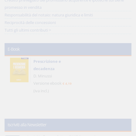
Credito privilegiato del promissario acquirente e ipoteche sul bene
promesso in vendita
Responsabilità del notaio: natura giuridica e limiti
Reciprocità delle concessioni
Tutti gli ultimi contributi >
E-Book
Prescrizione e
decadenza
D. Minussi
Versione ebook
€ 4,19
(iva incl.)
Iscriviti alla Newsletter