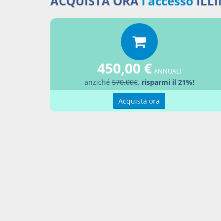
ACQUISTA ORA
l'accesso
ILL
Decre
Percor
LEGG
21
450,00 €
ANNUALI
Aggiu
anziché
570.00€
,
risparmi il 21%!
Acquista ora
Contatti
Condi
Akros Sas di Pirovano Brigida e C.
Condi