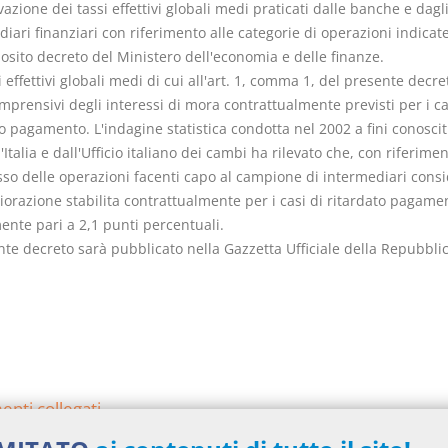
evazione dei tassi effettivi globali medi praticati dalle banche e dagl
iari finanziari con riferimento alle categorie di operazioni indicat
osito decreto del Ministero dell'economia e delle finanze.
si effettivi globali medi di cui all'art. 1, comma 1, del presente decr
prensivi degli interessi di mora contrattualmente previsti per i ca
o pagamento. L'indagine statistica condotta nel 2002 a fini conosciti
Italia e dall'Ufficio italiano dei cambi ha rilevato che, con riferimen
so delle operazioni facenti capo al campione di intermediari consi
iorazione stabilita contrattualmente per i casi di ritardato pagame
nte pari a 2,1 punti percentuali.
nte decreto sarà pubblicato nella Gazzetta Ufficiale della Repubbli
.
nti collegati