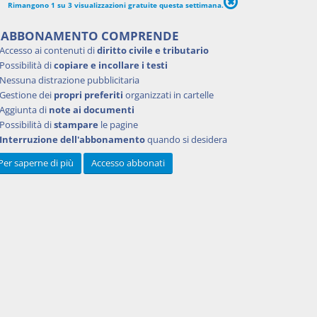
Rimangono 1 su 3 visualizzazioni gratuite questa settimana.
'ABBONAMENTO COMPRENDE
Accesso ai contenuti di
diritto civile e tributario
2015
Possibilità di
copiare e incollare i testi
Nessuna distrazione pubblicitaria
Gestione dei
propri preferiti
organizzati in cartelle
Aggiunta di
note ai documenti
Possibilità di
stampare
le pagine
Interruzione dell'abbonamento
quando si desidera
Per saperne di più
Accesso abbonati
Powered by