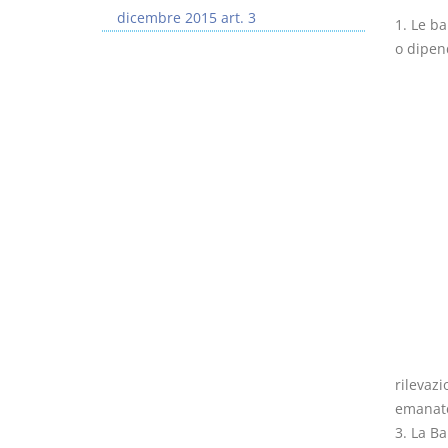
dicembre 2015 art. 3
1. Le ba
o dipend
rilevazi
emanate
3. La Ba