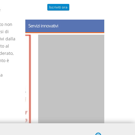
i
Iscriviti ora
e
eto non
Servizi innovativi
si di
vi dalla
to al
derato,
nto è
ca