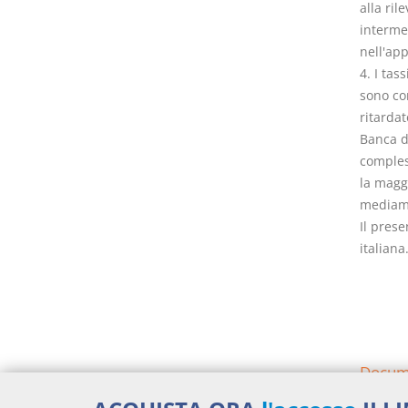
alla ril
intermed
nell'app
4. I tas
sono com
ritardat
Banca d'
comples
la magg
mediame
Il prese
italiana
Docume