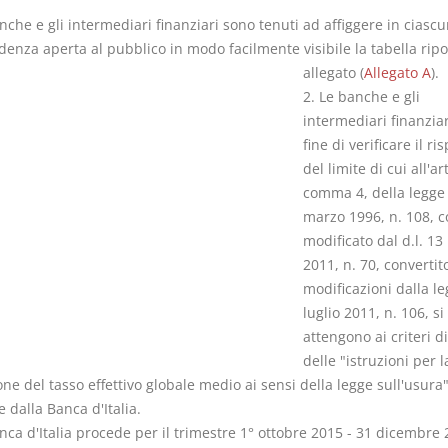
nche e gli intermediari finanziari sono tenuti ad affiggere in ciasc
enza aperta al pubblico in modo facilmente visibile la tabella ripo
allegato (
Allegato A
).
2. Le banche e gli
intermediari finanziar
I Vincoli Pre
fine di verificare il ri
del limite di cui all'art
D. Minussi
comma 4, della legge
Versione eb
marzo 1996, n. 108, 
(iva incl.)
modificato dal d.l. 1
2011, n. 70, convertit
modificazioni dalla l
luglio 2011, n. 106, si
attengono ai criteri di
delle "istruzioni per l
one del tasso effettivo globale medio ai sensi della legge sull'usura
 dalla Banca d'Italia.
nca d'Italia procede per il trimestre 1° ottobre 2015 - 31 dicembre