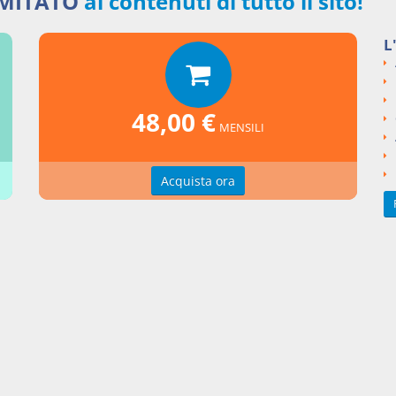
IMITATO
ai contenuti di tutto il sito!
to Ministeriale del 21 dicembre 2015
si argomentali
L
I
Decreto Ministeriale
Ministero dell'Economia e delle Finanze
 dicembre 2015
48,00 €
MENSILI
ngi un commento
Acquista ora
zioni d'uso
Indice delle voci
zioni della privacy
Elenco alfabetico