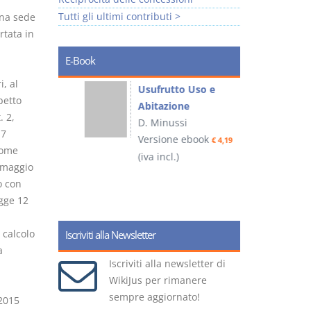
Tutti gli ultimi contributi >
una sede
rtata in
E-Book
i, al
liminari
Usufrutto Uso e
spetto
Abitazione
. 2,
D. Minussi
 7
ook
Versione ebook
€ 4,19
€ 4,19
come
(iva incl.)
(
3 maggio
o con
egge 12
 calcolo
Iscriviti alla Newsletter
a
Iscriviti alla newsletter di
"
WikiJus per rimanere
sempre aggiornato!
 2015