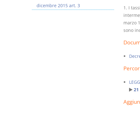
dicembre 2015 art. 3
1. I tas
intermed
marzo 19
sono ind
I Vincoli Preliminari
Docume
D. Minussi
Decre
Versione ebook
€ 4,19
Percor
(iva incl.)
LEGG
21
Aggiu