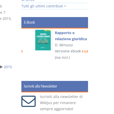
Tutti gli ultimi contributi >
li
ge 7
e 2015,
E-Book
 e
Rapporto e
I
relazione giuridica
D. Minussi
ook
Versione ebook
(
€ 4,19
€ 5,99
(iva incl.)
2015
Iscriviti alla Newsletter
Iscriviti alla newsletter di
WikiJus per rimanere
sempre aggiornato!