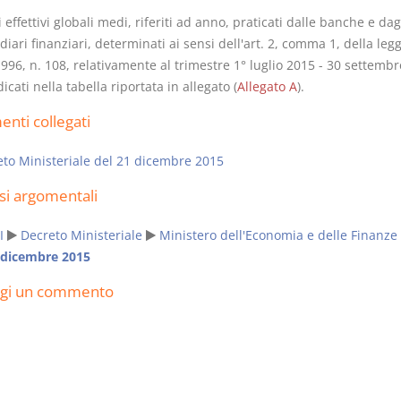
si effettivi globali medi, riferiti ad anno, praticati dalle banche e dag
iari finanziari, determinati ai sensi dell'art. 2, comma 1, della leg
96, n. 108, relativamente al trimestre 1° luglio 2015 - 30 settembr
icati nella tabella riportata in allegato (
Allegato A
).
Usufrutto Uso e
Prescrizione
nti collegati
Abitazione
decadenza
D. Minussi
D. Minussi
to Ministeriale del 21 dicembre 2015
Versione ebook
Versione eb
€ 4,19
si argomentali
(iva incl.)
(iva incl.)
I
Decreto Ministeriale
Ministero dell'Economia e delle Finanze
 dicembre 2015
ngi un commento