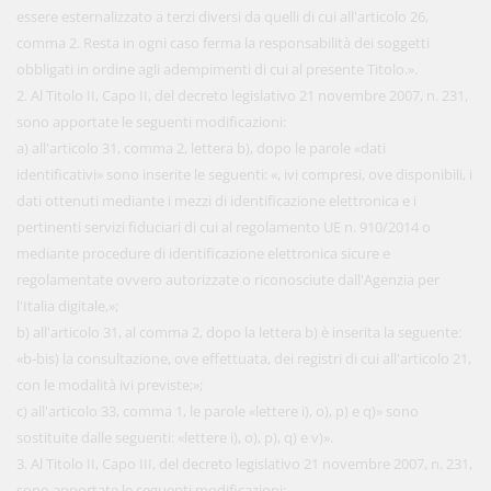
essere esternalizzato a terzi diversi da quelli di cui all'articolo 26,
comma 2. Resta in ogni caso ferma la responsabilità dei soggetti
obbligati in ordine agli adempimenti di cui al presente Titolo.».
2. Al Titolo II, Capo II, del decreto legislativo 21 novembre 2007, n. 231,
sono apportate le seguenti modificazioni:
a) all'articolo 31, comma 2, lettera b), dopo le parole «dati
identificativi» sono inserite le seguenti: «, ivi compresi, ove disponibili, i
dati ottenuti mediante i mezzi di identificazione elettronica e i
pertinenti servizi fiduciari di cui al regolamento UE n. 910/2014 o
mediante procedure di identificazione elettronica sicure e
regolamentate ovvero autorizzate o riconosciute dall'Agenzia per
l'Italia digitale,»;
b) all'articolo 31, al comma 2, dopo la lettera b) è inserita la seguente:
«b-bis) la consultazione, ove effettuata, dei registri di cui all'articolo 21,
con le modalità ivi previste;»;
c) all'articolo 33, comma 1, le parole «lettere i), o), p) e q)» sono
sostituite dalle seguenti: «lettere i), o), p), q) e v)».
3. Al Titolo II, Capo III, del decreto legislativo 21 novembre 2007, n. 231,
sono apportate le seguenti modificazioni: