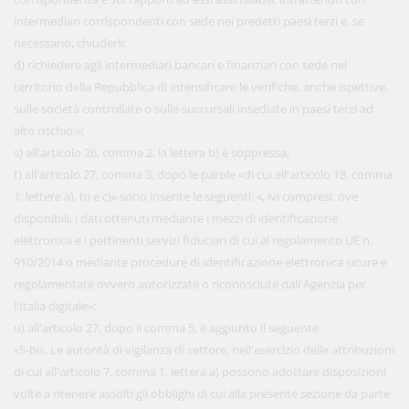
intermediari corrispondenti con sede nei predetti paesi terzi e, se
necessario, chiuderli;
d) richiedere agli intermediari bancari e finanziari con sede nel
territorio della Repubblica di intensificare le verifiche, anche ispettive,
sulle società controllate o sulle succursali insediate in paesi terzi ad
alto rischio.»;
s) all'articolo 26, comma 2, la lettera b) è soppressa;
t) all'articolo 27, comma 3, dopo le parole «di cui all'articolo 18, comma
1, lettere a), b) e c)» sono inserite le seguenti: «, ivi compresi, ove
disponibili, i dati ottenuti mediante i mezzi di identificazione
elettronica e i pertinenti servizi fiduciari di cui al regolamento UE n.
910/2014 o mediante procedure di identificazione elettronica sicure e
regolamentate ovvero autorizzate o riconosciute dall'Agenzia per
l'Italia digitale»;
u) all'articolo 27, dopo il comma 5, è aggiunto il seguente:
«5-bis. Le autorità di vigilanza di settore, nell'esercizio delle attribuzioni
di cui all'articolo 7, comma 1, lettera a) possono adottare disposizioni
volte a ritenere assolti gli obblighi di cui alla presente sezione da parte