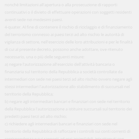
nonché limitazioni all'apertura o alla prosecuzione di rapporti
continuativi o il divieto di effettuare operazioni con soggetti residenti
aventi sede nei medesimi paesi.
4-quater. Al fine di contenere il rischio di riciclaggio e di finanziamento
del terrorismo connesso ai paesi terzi ad alto rischio le autorità di
vigilanza di settore, nell'esercizio delle loro attribuzioni e per le finalità
di cui al presente decreto, possono anche adottare, ove ritenuto
necessario, una o più delle seguenti misure:
a) negare l'autorizzazione all'esercizio dell'attività bancaria o
finanziaria sul territorio della Repubblica a società controllate da
intermediari con sede nei paesi terzi ad alto rischio ovvero negare agli
stessi intermediari l'autorizzazione allo stabilimento di succursali nel
territorio della Repubblica;
b) negare agli intermediari bancari e finanziari con sede nel territorio
della Repubblica l'autorizzazione a istituire succursali sul territorio dei
predetti paesi terzi ad alto rischio;
c) richiedere agli intermediari bancari e finanziari con sede nel
territorio della Repubblica di rafforzare i controlli sui conti correnti di
corrispondenza e sui rapporti ad essi assimilabili, intrattenuti con