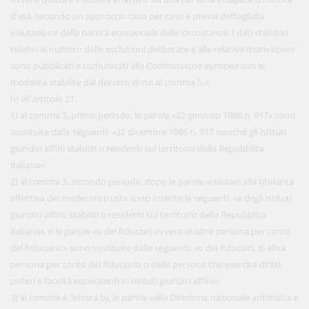
d'età, secondo un approccio caso per caso e previa dettagliata
valutazione della natura eccezionale delle circostanze. I dati statistici
relativi al numero delle esclusioni deliberate e alle relative motivazioni
sono pubblicati e comunicati alla Commissione europea con le
modalità stabilite dal decreto di cui al comma 5.»;
h) all'articolo 21:
1) al comma 3, primo periodo, le parole «22 gennaio 1986 n. 917» sono
sostituite dalle seguenti: «22 dicembre 1986 n. 917 nonché gli istituti
giuridici affini stabiliti o residenti sul territorio della Repubblica
italiana»;
2) al comma 3, secondo periodo, dopo le parole «relative alla titolarità
effettiva dei medesimi trust» sono inserite le seguenti: «e degli istituti
giuridici affini, stabiliti o residenti sul territorio della Repubblica
italiana», e le parole «o dei fiduciari ovvero di altra persona per conto
del fiduciario» sono sostituite dalle seguenti: «o dei fiduciari, di altra
persona per conto del fiduciario o della persona che esercita diritti,
poteri e facoltà equivalenti in istituti giuridici affini»;
3) al comma 4, lettera b), le parole «alla Direzione nazionale antimafia e