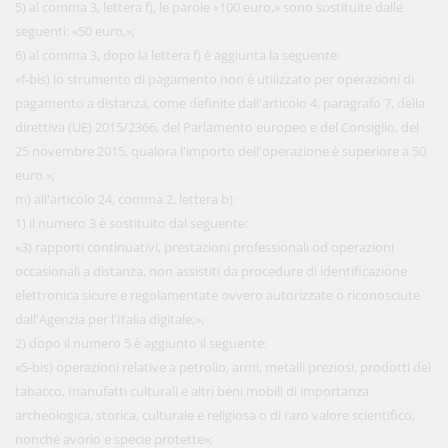
5) al comma 3, lettera f), le parole «100 euro,» sono sostituite dalle
seguenti: «50 euro,»;
6) al comma 3, dopo la lettera f) è aggiunta la seguente:
«f-bis) lo strumento di pagamento non è utilizzato per operazioni di
pagamento a distanza, come definite dall'articolo 4, paragrafo 7, della
direttiva (UE) 2015/2366, del Parlamento europeo e del Consiglio, del
25 novembre 2015, qualora l'importo dell'operazione è superiore a 50
euro.»;
m) all'articolo 24, comma 2, lettera b):
1) il numero 3 è sostituito dal seguente:
«3) rapporti continuativi, prestazioni professionali od operazioni
occasionali a distanza, non assistiti da procedure di identificazione
elettronica sicure e regolamentate ovvero autorizzate o riconosciute
dall'Agenzia per l'Italia digitale;»;
2) dopo il numero 5 è aggiunto il seguente:
«5-bis) operazioni relative a petrolio, armi, metalli preziosi, prodotti del
tabacco, manufatti culturali e altri beni mobili di importanza
archeologica, storica, culturale e religiosa o di raro valore scientifico,
nonché avorio e specie protette»;