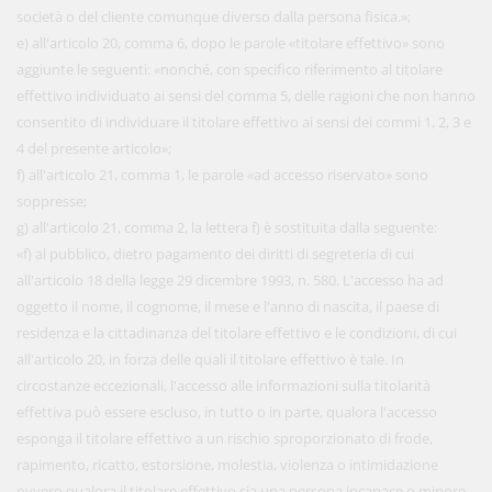
società o del cliente comunque diverso dalla persona fisica.»;
e) all'articolo 20, comma 6, dopo le parole «titolare effettivo» sono
aggiunte le seguenti: «nonché, con specifico riferimento al titolare
effettivo individuato ai sensi del comma 5, delle ragioni che non hanno
consentito di individuare il titolare effettivo ai sensi dei commi 1, 2, 3 e
4 del presente articolo»;
f) all'articolo 21, comma 1, le parole «ad accesso riservato» sono
soppresse;
g) all'articolo 21, comma 2, la lettera f) è sostituita dalla seguente:
«f) al pubblico, dietro pagamento dei diritti di segreteria di cui
all'articolo 18 della legge 29 dicembre 1993, n. 580. L'accesso ha ad
oggetto il nome, il cognome, il mese e l'anno di nascita, il paese di
residenza e la cittadinanza del titolare effettivo e le condizioni, di cui
all'articolo 20, in forza delle quali il titolare effettivo è tale. In
circostanze eccezionali, l'accesso alle informazioni sulla titolarità
effettiva può essere escluso, in tutto o in parte, qualora l'accesso
esponga il titolare effettivo a un rischio sproporzionato di frode,
rapimento, ricatto, estorsione, molestia, violenza o intimidazione
ovvero qualora il titolare effettivo sia una persona incapace o minore