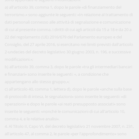
a) all'articolo 39, comma 1, dopo le parole «di finanziamento del
terrorismo.» sono aggiunte le seguenti: «In relazione al trattamento di
dati personali connesso alle attività di segnalazione e comunicazione
di cui al presente comma, i diritti di cui agli articoli da 15 a 18 e da 20 a
22 del regolamento (UE) 2016/679 del Parlamento europeo e del
Consiglio, del 27 aprile 2016, si esercitano nei limiti previsti dall'articolo
2-undecies del decreto legislativo 30 giugno 2003, n. 196, e successive
modificazioni.»;
b) all'articolo 39, comma 3, dopo le parole «tra gli intermediari bancari
e finanziari» sono inserite le seguenti: «, a condizione che
appartengano allo stesso gruppo,»;
c) all'articolo 40, comma 1, lettera d), dopo le parole «anche sulla base
di protocolli di intesa, le segnalazioni» sono inserite le seguenti: «di
operazioni» e dopo le parole «ai reati presupposto associati» sono
inserite le seguenti: «nonché le comunicazioni di cui all'articolo 10,
comma 4, e le relative analisi».
4. Al Titolo II, Capo VI, del decreto legislativo 21 novembre 2007, n. 231,
all'articolo 47, al comma 2, le parole «per l'approfondimento» sono