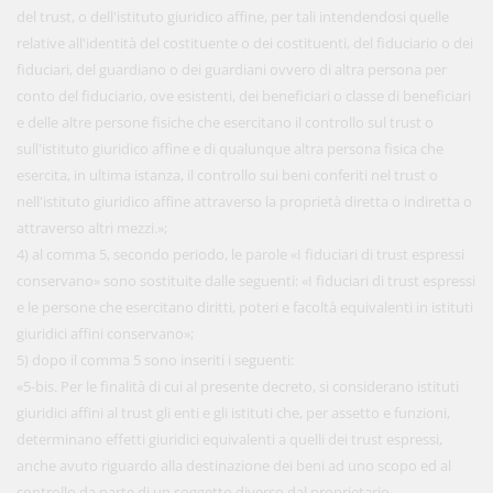
del trust, o dell'istituto giuridico affine, per tali intendendosi quelle
relative all'identità del costituente o dei costituenti, del fiduciario o dei
fiduciari, del guardiano o dei guardiani ovvero di altra persona per
conto del fiduciario, ove esistenti, dei beneficiari o classe di beneficiari
e delle altre persone fisiche che esercitano il controllo sul trust o
sull'istituto giuridico affine e di qualunque altra persona fisica che
esercita, in ultima istanza, il controllo sui beni conferiti nel trust o
nell'istituto giuridico affine attraverso la proprietà diretta o indiretta o
attraverso altri mezzi.»;
4) al comma 5, secondo periodo, le parole «I fiduciari di trust espressi
conservano» sono sostituite dalle seguenti: «I fiduciari di trust espressi
e le persone che esercitano diritti, poteri e facoltà equivalenti in istituti
giuridici affini conservano»;
5) dopo il comma 5 sono inseriti i seguenti:
«5-bis. Per le finalità di cui al presente decreto, si considerano istituti
giuridici affini al trust gli enti e gli istituti che, per assetto e funzioni,
determinano effetti giuridici equivalenti a quelli dei trust espressi,
anche avuto riguardo alla destinazione dei beni ad uno scopo ed al
controllo da parte di un soggetto diverso dal proprietario,