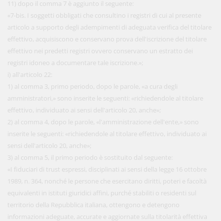
11) dopo il comma 7 è aggiunto il seguente:
«7-bis. I soggetti obbligati che consultino i registri di cui al presente
articolo a supporto degli adempimenti di adeguata verifica del titolare
effettivo, acquisiscono e conservano prova dell'iscrizione del titolare
effettivo nei predetti registri ovvero conservano un estratto dei
registri idoneo a documentare tale iscrizione.»;
i) all'articolo 22:
1) al comma 3, primo periodo, dopo le parole, «a cura degli
amministratori,» sono inserite le seguenti: «richiedendole al titolare
effettivo, individuato ai sensi dell'articolo 20, anche»;
2) al comma 4, dopo le parole, «l'amministrazione dell'ente,» sono
inserite le seguenti: «richiedendole al titolare effettivo, individuato ai
sensi dell'articolo 20, anche»;
3) al comma 5, il primo periodo è sostituito dal seguente:
«I fiduciari di trust espressi, disciplinati ai sensi della legge 16 ottobre
1989, n. 364, nonché le persone che esercitano diritti, poteri e facoltà
equivalenti in istituti giuridici affini, purché stabiliti o residenti sul
territorio della Repubblica italiana, ottengono e detengono
informazioni adeguate, accurate e aggiornate sulla titolarità effettiva