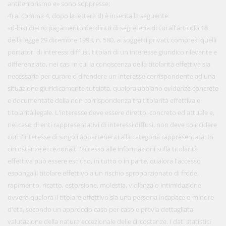
antiterrorismo e» sono soppresse;
4) al comma 4, dopo la lettera d) è inserita la seguente:
«d-bis) dietro pagamento dei diritti di segreteria di cui all'articolo 18
della legge 29 dicembre 1993, n. 580, ai soggetti privati, compresi quelli
portatori di interessi diffusi, titolari di un interesse giuridico rilevante e
differenziato, nei casi in cui la conoscenza della titolarità effettiva sia
necessaria per curare o difendere un interesse corrispondente ad una
situazione giuridicamente tutelata, qualora abbiano evidenze concrete
e documentate della non corrispondenza tra titolarità effettiva e
titolarità legale. L'interesse deve essere diretto, concreto ed attuale e,
nel caso di enti rappresentativi di interessi diffusi, non deve coincidere
con l'interesse di singoli appartenenti alla categoria rappresentata. In
circostanze eccezionali, l'accesso alle informazioni sulla titolarità
effettiva può essere escluso, in tutto o in parte, qualora l'accesso
esponga il titolare effettivo a un rischio sproporzionato di frode,
rapimento, ricatto, estorsione, molestia, violenza o intimidazione
ovvero qualora il titolare effettivo sia una persona incapace o minore
d'età, secondo un approccio caso per caso e previa dettagliata
valutazione della natura eccezionale delle circostanze. I dati statistici