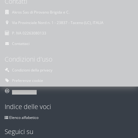
Contatti
Akros Sas di Pirovano Brigida e C.
Via Provinciale Nord n. 1 - 23837 - Taceno (LC), ITALIA
P. IVA 02263080133
Contattaci
Condizioni d'uso
Condizioni della privacy
Preferenze cookie
Indice delle voci
Elenco alfabetico
Seguici su