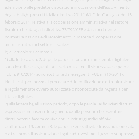
adempiono alle predette disposizioni in occasione dell'assolvimento
degli obblighi prescritti dalla direttiva 2011/16/UE del Consiglio, del 15
febbraio 2011, relativa alla cooperazione amministrativa nel settore
fiscale e che abroga la direttiva 77/799/CEE e dalla pertinente
normativa nazionale di recepimento in materia di cooperazione
amministrativa nel settore fiscale.»;
b) all'articolo 19, comma 1:
1) alla lettera a), n. 2, dopo le parole: «nonché di un'identità digitale»
sono inserite le seguenti: «di livello massimo di sicurezza» e le parole
«EU n. 910/2014» sono sostituite dalle seguenti: «UE n. 910/2014 o
identificati per mezzo di procedure di identificazione elettronica sicure
e regolamentate ovvero autorizzate o riconosciute dall'Agenzia per
l'Italia digitale»;
2) alla lettera b), all'ultimo periodo, dopo le parole «ai fiduciari di trust
espressi» sono inserite le seguenti: «e alle persone che esercitano
diritti, poteri e facoltà equivalenti in istituti giuridici affini»;
c) all'articolo 19, comma 3, le parole «Per le attività di assicurazione vita
o altre forme di assicurazione legate ad investimenti,» sono soppresse,