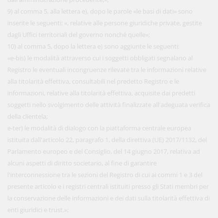
9) al comma 5, alla lettera e), dopo le parole «le basi di dati» sono
inserite le seguenti: «, relative alle persone giuridiche private, gestite
dagli Uffici territoriali del governo nonché quelle»;
10) al comma 5, dopo la lettera e) sono aggiunte le seguenti:
«e-bis) le modalità attraverso cui i soggetti obbligati segnalano al
Registro le eventuali incongruenze rilevate tra le informazioni relative
alla titolarità effettiva, consultabili nel predetto Registro e le
informazioni, relative alla titolarità effettiva, acquisite dai predetti
soggetti nello svolgimento delle attività finalizzate all'adeguata verifica
della clientela;
e-ter) le modalità di dialogo con la piattaforma centrale europea
istituita dall'articolo 22, paragrafo 1, della direttiva (UE) 2017/1132, del
Parlamento europeo e del Consiglio, del 14 giugno 2017, relativa ad
alcuni aspetti di diritto societario, al fine di garantire
l'interconnessione tra le sezioni del Registro di cui ai commi 1 e 3 del
presente articolo e i registri centrali istituiti presso gli Stati membri per
la conservazione delle informazioni e dei dati sulla titolarità effettiva di
enti giuridici e trust.»;