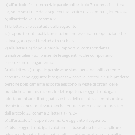
n) all'articolo 24, comma 4, le parole «all'articolo 7, comma 1, lettera
c)», sono sostituite dalle seguenti: «all'articolo 7, comma 1, lettera a)»;
o) all'articolo 24, al comma 5:
1) la lettera a) è sostituita dalla seguente:
«a) rapporti continuativi, prestazioni professionali ed operazioni che
coinvolgono paesi terzi ad alto rischio;»;
2) alla lettera b) dopo le parole «rapporti di corrispondenza
transfrontalieri» sono inserite le seguenti: «, che comportano
l'esecuzione di pagamenti,»;
3) alla lettera c), dopo le parole «che siano persone politicamente
esposte» sono aggiunte le seguenti: «, salve le ipotesi in cui le predette
persone politicamente esposte agiscono in veste di organi delle
pubbliche amministrazioni. In dette ipotesi, i soggetti obbligati
adottano misure di adeguata verifica della clientela commisurate al
rischio in concreto rilevato, anche tenuto conto di quanto previsto
dall'articolo 23, comma 2, lettera a), n. 2»;
p) all'articolo 24, dopo il comma 6, è aggiunto il seguente:
«6-bis. I soggetti obbligati valutano, in base al rischio, se applicare
misure rafforzate di adeguata verifica nei confronti di succursali o