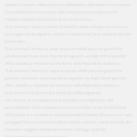
relativi al numero delle esclusioni deliberate e alle relative motivazioni
sono pubblicati e comunicati alla Commissione europea con le
modalità stabilite dal decreto di cui al comma 5.»;
5) al comma 5, dopo le parole «il Ministro dello sviluppo economico,»
sono aggiunte le seguenti «sentito il Garante per la protezione dei dati
personali,»;
6) al comma 5, lettera a), dopo le parole «delle persone giuridiche
private e dei trust» sono inserite le seguenti: «e degli istituti giuridici
affini, stabiliti o residenti sul territorio della Repubblica italiana»;
7) al comma 5, lettera b), dopo le parole «delle persone giuridiche
private e dei trust» sono inserite le seguenti: «e degli istituti giuridici
affini, stabiliti o residenti sul territorio della Repubblica italiana»;
8) al comma 5, la lettera d) è sostituita dalla seguente:
«d) i termini, la competenza e le modalità di svolgimento del
procedimento volto a rilevare la ricorrenza delle cause di esclusione
dell'accesso e a valutare la sussistenza dell'interesse all'accesso in capo
ai soggetti di cui al comma 4, lettera d-bis), nonché i mezzi di tutela dei
medesimi soggetti interessati avverso il diniego opposto
dall'amministrazione procedente;»;