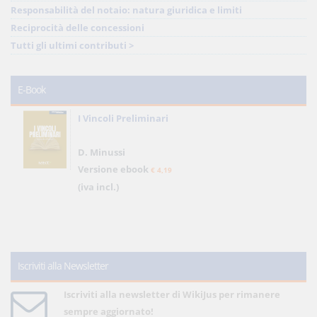
Responsabilità del notaio: natura giuridica e limiti
Reciprocità delle concessioni
Tutti gli ultimi contributi >
E-Book
I Vincoli Preliminari
D. Minussi
Versione ebook
€ 4,19
(iva incl.)
Iscriviti alla Newsletter
Iscriviti alla newsletter di WikiJus per rimanere
sempre aggiornato!