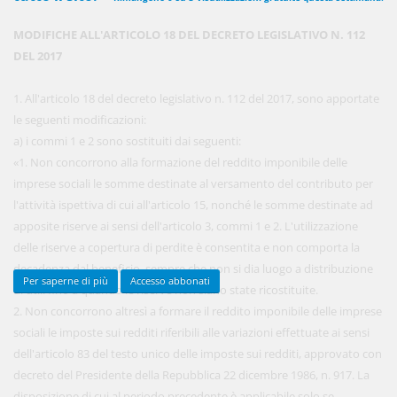
MODIFICHE ALL'ARTICOLO 18 DEL DECRETO LEGISLATIVO N. 112
DEL 2017
450,00 €
ANNUALI
anziché
570.00€
,
risparmi il 21%!
1. All'articolo 18 del decreto legislativo n. 112 del 2017, sono apportate
le seguenti modificazioni:
Acquista ora
a) i commi 1 e 2 sono sostituiti dai seguenti:
«1. Non concorrono alla formazione del reddito imponibile delle
imprese sociali le somme destinate al versamento del contributo per
48,00 €
MENSILI
l'attività ispettiva di cui all'articolo 15, nonché le somme destinate ad
apposite riserve ai sensi dell'articolo 3, commi 1 e 2. L'utilizzazione
delle riserve a copertura di perdite è consentita e non comporta la
Acquista ora
decadenza dal beneficio, sempre che non si dia luogo a distribuzione
Per saperne di più
Accesso abbonati
di utili fino a quando le riserve non siano state ricostituite.
2. Non concorrono altresì a formare il reddito imponibile delle imprese
sociali le imposte sui redditi riferibili alle variazioni effettuate ai sensi
dell'articolo 83 del testo unico delle imposte sui redditi, approvato con
decreto del Presidente della Repubblica 22 dicembre 1986, n. 917. La
disposizione di cui al periodo precedente è applicabile solo se