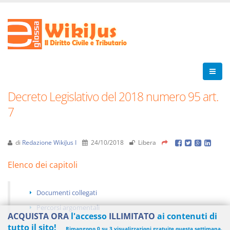
Decreto Legislativo del 2018 numero 95 art.
7
di
Redazione WikiJus I
24/10/2018
Libera
Elenco dei capitoli
Documenti collegati
Percorsi argomentali
ACQUISTA ORA
l'accesso
ILLIMITATO
ai contenuti di
tutto il sito!
Rimangono 0 su 3 visualizzazioni gratuite questa settimana.