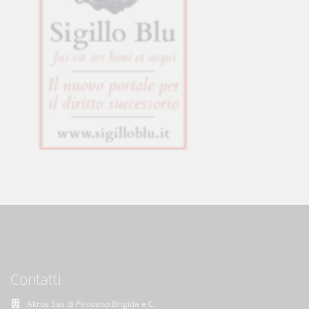
Contatti
Akros Sas di Pirovano Brigida e C.