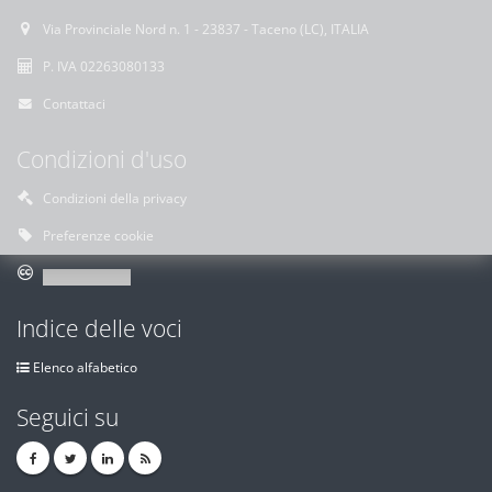
Via Provinciale Nord n. 1 - 23837 - Taceno (LC), ITALIA
P. IVA 02263080133
Contattaci
Condizioni d'uso
Condizioni della privacy
Preferenze cookie
Indice delle voci
Elenco alfabetico
Seguici su