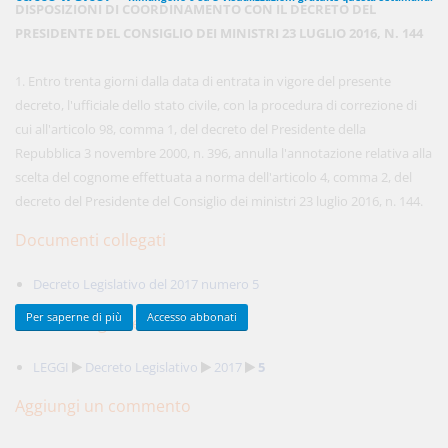
DISPOSIZIONI DI COORDINAMENTO CON IL DECRETO DEL
PRESIDENTE DEL CONSIGLIO DEI MINISTRI 23 LUGLIO 2016, N. 144
450,00 €
1. Entro trenta giorni dalla data di entrata in vigore del presente
ANNUALI
anziché
570.00€
,
risparmi il 21%!
decreto, l'ufficiale dello stato civile, con la procedura di correzione di
cui all'articolo 98, comma 1, del decreto del Presidente della
Acquista ora
Repubblica 3 novembre 2000, n. 396, annulla l'annotazione relativa alla
scelta del cognome effettuata a norma dell'articolo 4, comma 2, del
decreto del Presidente del Consiglio dei ministri 23 luglio 2016, n. 144.
48,00 €
MENSILI
Documenti collegati
Acquista ora
Decreto Legislativo del 2017 numero 5
Per saperne di più
Accesso abbonati
Percorsi argomentali
LEGGI
Decreto Legislativo
2017
5
Aggiungi un commento