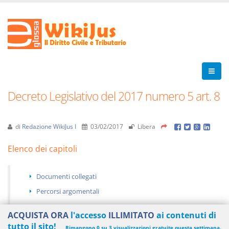
Decreto Legislativo del 2017 numero 5 art. 8
di
Redazione WikiJus I
03/02/2017
Libera
Elenco dei capitoli
Documenti collegati
Percorsi argomentali
ACQUISTA ORA
l'accesso
ILLIMITATO
ai contenuti di
tutto il sito!
Rimangono 0 su 3 visualizzazioni gratuite questa settimana.