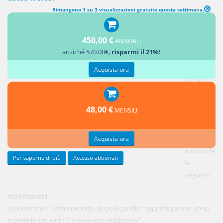
Rimangono 1 su 3 visualizzazioni gratuite questa settimana.
MODIFICHE ALL'ARTICOLO 211 DEL DECRETO LEGISLATIVO 18
APRILE 2016, N. 50
450,00 €
ANNUALI
anziché
570.00€
,
risparmi il 21%!
1.
All'articolo
Acquista ora
211 del
decreto
legislativo
48,00 €
MENSILI
18 aprile
2016, n.
Acquista ora
50, sono
apportate
Per saperne di più
Accesso abbonati
le
seguenti
modificazioni:
a) al comma 1, primo periodo, dopo le parole: “esprime parere” sono
inserite le seguenti: “, previo contraddittorio,”;