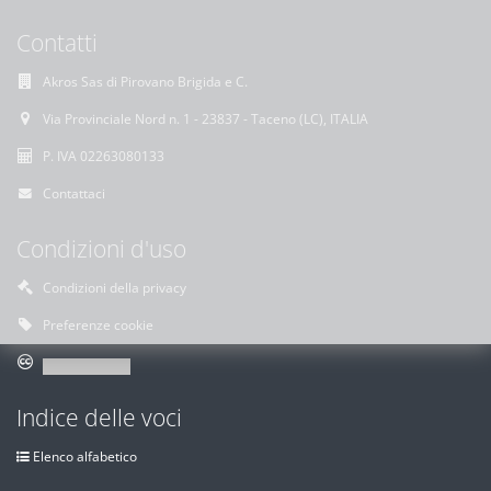
Contatti
Akros Sas di Pirovano Brigida e C.
Via Provinciale Nord n. 1 - 23837 - Taceno (LC), ITALIA
P. IVA 02263080133
Contattaci
Condizioni d'uso
Condizioni della privacy
Preferenze cookie
Indice delle voci
Elenco alfabetico