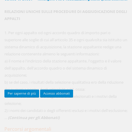
RELAZIONI UNICHE SULLE PROCEDURE DI AGGIUDICAZIONE DEGLI
APPALTI
450,00 €
ANNUALI
anziché
570.00€
,
risparmi il 21%!
1. Per ogni appalto od ogni accordo quadro di importo pari o
superiore alle soglie di cui all'articolo 35 e ogni qualvolta sia istituito un
Acquista ora
sistema dinamico di acquisizione, la stazione appaltante redige una
relazione contenente almeno le seguenti informazioni:
a) il nome e l'indirizzo della stazione appaltante, l'oggetto e il valore
48,00 €
MENSILI
dell'appalto, dell'accordo quadro o del sistema dinamico di
acquisizione;
b) se del caso, i risultati della selezione qualitativa e/o della riduzione
Acquista ora
dei numeri a norma degli articoli 91 e 92, ossia:
Per saperne di più
Accesso abbonati
1) i nomi dei candidati o degli offerenti selezionati e i motivi della
selezione;
2) i nomi dei candidati o degli offerenti esclusi e i motivi dell'esclusione;
...
(Continua per gli Abbonati)
Percorsi argomentali