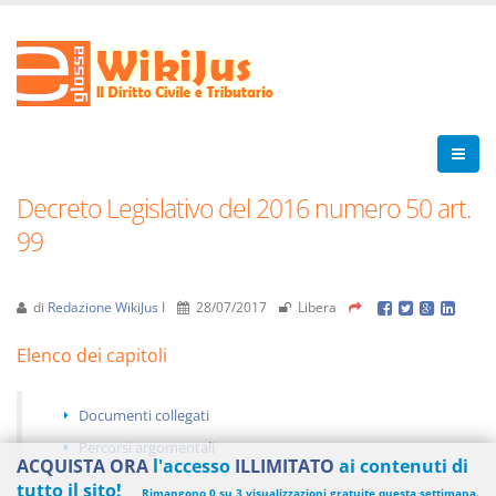
Decreto Legislativo del 2016 numero 50 art.
99
di
Redazione WikiJus I
28/07/2017
Libera
Elenco dei capitoli
Documenti collegati
Percorsi argomentali
ACQUISTA ORA
l'accesso
ILLIMITATO
ai contenuti di
tutto il sito!
Rimangono 0 su 3 visualizzazioni gratuite questa settimana.