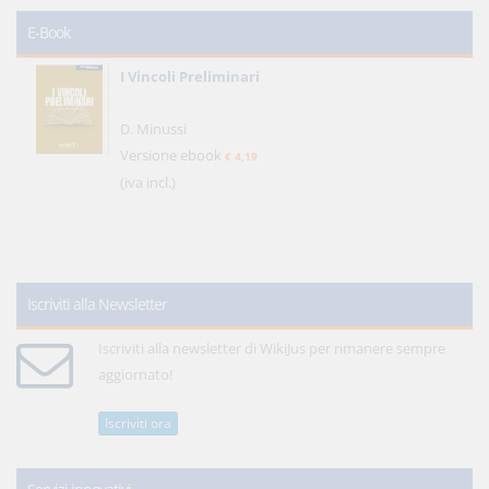
E-Book
I Vincoli Preliminari
D. Minussi
Versione ebook
€ 4,19
(iva incl.)
Iscriviti alla Newsletter
Iscriviti alla newsletter di WikiJus per rimanere sempre
aggiornato!
Iscriviti ora