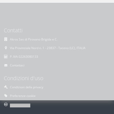
Contatti
Akros Sas di Pirovano Brigida e C.
Via Provinciale Nord n. 1 - 23837 - Taceno (LC), ITALIA
P. IVA 02263080133
Contattaci
Condizioni d'uso
Condizioni della privacy
Preferenze cookie