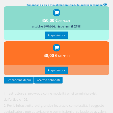
Rimangono 2 su 3 visualizzazioni gratuite questa settimana.
CONTROLLI SULL'ESECUZIONE E COLLAUDO
450,00 €
ANNUALI
1. Al
anziché
570.00€
,
risparmi il 21%!
collaudo
delle
Acquista ora
48,00 €
MENSILI
Acquista ora
Per saperne di più
Accesso abbonati
infrastrutture si provvede con le modalità e nei termini previsti
dall'articolo 102.
2. Per le infrastrutture di grande rilevanza o complessità, il soggetto
aggiudicatore può autorizzare le commissioni di collaudo ad avvalersi