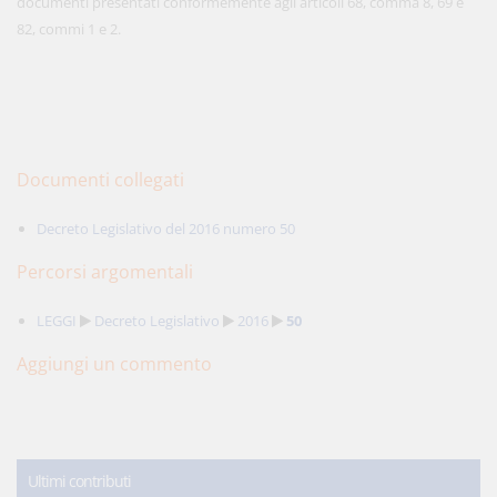
documenti presentati conformemente agli articoli 68, comma 8, 69 e
82, commi 1 e 2.
Documenti collegati
Decreto Legislativo del 2016 numero 50
Percorsi argomentali
LEGGI
Decreto Legislativo
2016
50
Aggiungi un commento
Ultimi contributi