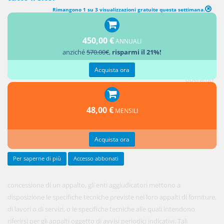
Rimangono 1 su 3 visualizzazioni gratuite questa settimana.
COMUNICAZIONE DELLE SPECIFICHE TECNICHE
450,00 €
ANNUALI
1. Su
anziché
570.00€
,
risparmi il 21%!
richiesta
degli
Acquista ora
operatori
economici
interessati
48,00 €
MENSILI
alla
Acquista ora
Per saperne di più
Accesso abbonati
concessione di un appalto, gli enti aggiudicatori mettono a
disposizione le specifiche tecniche previste nei loro appalti di forniture,
di lavori o di servizi, o le specifiche tecniche alle quali intendono
riferirsi per gli appalti oggetto di avvisi periodici indicativi. Tali