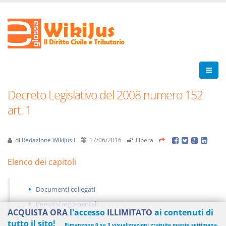
Decreto Legislativo del 2008 numero 152
art. 1
di
Redazione WikiJus I
17/06/2016
Libera
Elenco dei capitoli
Documenti collegati
Percorsi argomentali
ACQUISTA ORA
l'accesso
ILLIMITATO
ai contenuti di
tutto il sito!
Rimangono 0 su 3 visualizzazioni gratuite questa settimana.