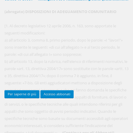
(abrogato) DISPOSIZIONI DI ADEGUAMENTO COMUNITARIO
450,00 €
ANNUALI
[1. Al decreto legislativo 12 aprile 2006, n. 163, sono apportate le
anziché
570.00€
,
risparmi il 21%!
seguenti modificazioni:
a) all'articolo 3, comma 8, primo periodo, dopo le parole: «I "lavori"»
Acquista ora
sono inserite le seguenti: «di cui all'allegato I» e al terzo periodo, le
parole: «di cui all'allegato I» sono soppresse;
b) all'articolo 13, dopo la rubrica, nell'elenco di riferimenti normativi, le
48,00 €
MENSILI
parole «art. 13, direttiva 2004/17» sono sostituite con le parole «artt. 13
e 35, direttiva 2004/17»; dopo il comma 7 è aggiunto, in fine, il
seguente: «7-bis. Gli enti aggiudicatori mettono a disposizione degli
Acquista ora
operatori economici interessati e che ne fanno domanda le specifiche
Per saperne di più
Accesso abbonati
tecniche regolarmente previste nei loro appalti di forniture, di lavori o
di servizi, o le specifiche tecniche alle quali intendono riferirsi per gli
appalti che sono oggetto di avvisi periodici indicativi. Quando le
specifiche tecniche sono basate su documenti accessibili agli operatori
economici interessati, si considera sufficiente l'indicazione del
riferimento a tali documenti.»; ...
(Continua per gli Abbonati)