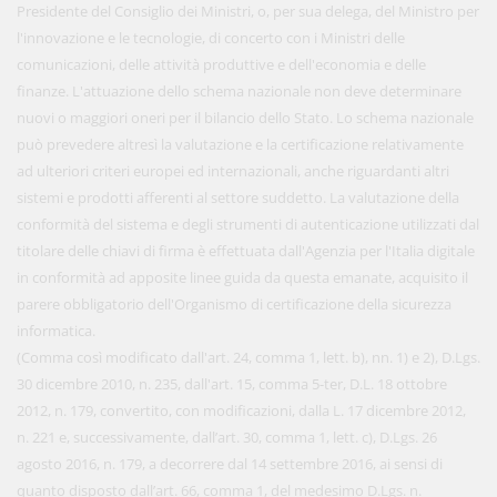
Presidente del Consiglio dei Ministri, o, per sua delega, del Ministro per
l'innovazione e le tecnologie, di concerto con i Ministri delle
comunicazioni, delle attività produttive e dell'economia e delle
finanze. L'attuazione dello schema nazionale non deve determinare
nuovi o maggiori oneri per il bilancio dello Stato. Lo schema nazionale
può prevedere altresì la valutazione e la certificazione relativamente
ad ulteriori criteri europei ed internazionali, anche riguardanti altri
sistemi e prodotti afferenti al settore suddetto. La valutazione della
conformità del sistema e degli strumenti di autenticazione utilizzati dal
titolare delle chiavi di firma è effettuata dall'Agenzia per l'Italia digitale
in conformità ad apposite linee guida da questa emanate, acquisito il
parere obbligatorio dell'Organismo di certificazione della sicurezza
informatica.
(Comma così modificato dall'art. 24, comma 1, lett. b), nn. 1) e 2), D.Lgs.
30 dicembre 2010, n. 235, dall'art. 15, comma 5-ter, D.L. 18 ottobre
2012, n. 179, convertito, con modificazioni, dalla L. 17 dicembre 2012,
n. 221 e, successivamente, dall’art. 30, comma 1, lett. c), D.Lgs. 26
agosto 2016, n. 179, a decorrere dal 14 settembre 2016, ai sensi di
quanto disposto dall’art. 66, comma 1, del medesimo D.Lgs. n.