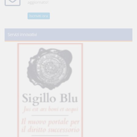
aggiornato!
Iscriviti ora
Servizi innovativi