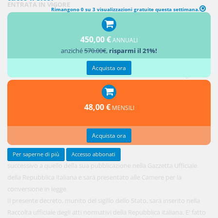
ENTRATA IN VIGORE
Rimangono 0 su 3 visualizzazioni gratuite questa settimana.
1. Il
450,00 €
presente
ANNUALI
anziché
570.00€
,
risparmi il 21%!
decreto
entra in
Acquista ora
vigore il
giorno
48,00 €
MENSILI
Acquista ora
Per saperne di più
Accesso abbonati
successivo a quello della sua pubblicazione nella Gazzetta Ufficiale
della Repubblica italiana e sarà presentato alle Camere per la
conversione in legge.
Il presente decreto, munito del sigillo dello Stato, sarà inserito nella
Raccolta ufficiale degli atti normativi della Repubblica italiana. E' fatto