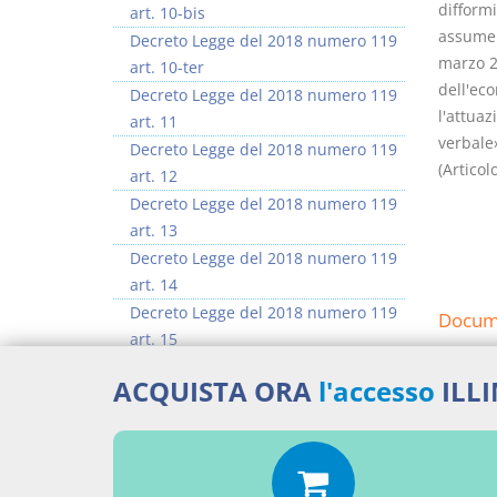
difformi
art. 10-bis
assumer
Decreto Legge del 2018 numero 119
marzo 20
art. 10-ter
dell'eco
Decreto Legge del 2018 numero 119
l'attuaz
art. 11
verbale
Decreto Legge del 2018 numero 119
(Articol
art. 12
Decreto Legge del 2018 numero 119
art. 13
Decreto Legge del 2018 numero 119
art. 14
Decreto Legge del 2018 numero 119
Docume
art. 15
Decreto Legge del 2018 numero 119
Decr
ACQUISTA ORA
l'accesso
ILL
art. 15-bis
Percor
>> Vai all'argomento completo
LEGG