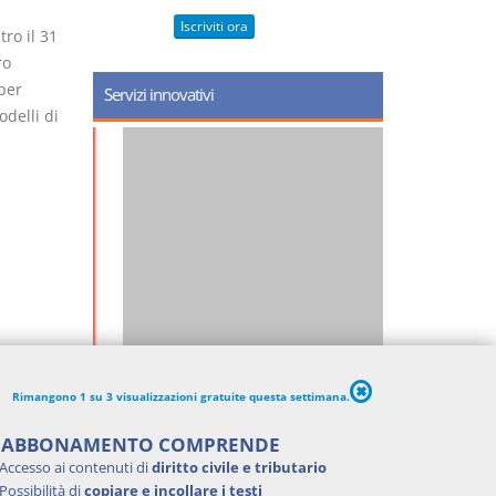
Iscriviti ora
ro il 31
ro
 per
Servizi innovativi
delli di
Rimangono 1 su 3 visualizzazioni gratuite questa settimana.
'ABBONAMENTO COMPRENDE
Accesso ai contenuti di
diritto civile e tributario
Possibilità di
copiare e incollare i testi