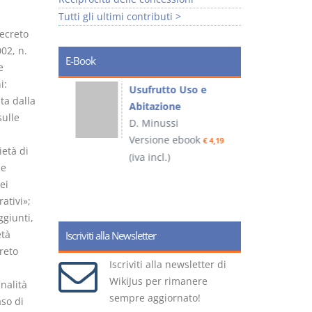
Tutti gli ultimi contributi >
decreto
002, n.
E-Book
e
i:
liminari
Usufrutto Uso e
ita dalla
Abitazione
sulle
D. Minussi
ook
Versione ebook
€ 4,19
€ 4,19
ietà di
(iva incl.)
(
le
ei
ativi»;
giunti,
età
Iscriviti alla Newsletter
reto
Iscriviti alla newsletter di
WikiJus per rimanere
inalità
sempre aggiornato!
aso di