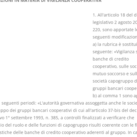
IZIONI IN MATERIA DI VIGILANZA COOPERATIVA
1. All'articolo 18 del 
legislativo 2 agosto 2
220, sono apportate l
seguenti modificazion
I Vincoli Pre
a) la rubrica è sostitu
seguente: «Vigilanza 
D. Minussi
banche di credito
Versione eb
cooperativo, sulle soc
(iva incl.)
mutuo soccorso e sul
società capogruppo d
gruppi bancari cooper
b) al comma 1 sono ag
 i seguenti periodi: «L'autorità governativa assoggetta anche le soci
po dei gruppi bancari cooperativi di cui all'articolo 37-bis del dec
ivo 1° settembre 1993, n. 385, a controlli finalizzati a verificare che
zio del ruolo e delle funzioni di capogruppo risulti coerente con le f
tiche delle banche di credito cooperativo aderenti al gruppo. In c