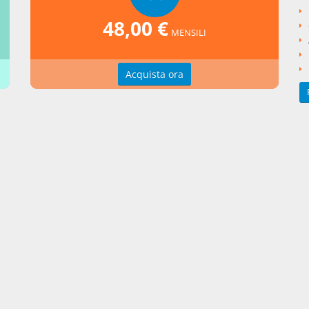
ngi un commento
48,00 €
MENSILI
Acquista ora
zioni d'uso
Indice delle voci
zioni della privacy
Elenco alfabetico
erenze cookie
Seguici su