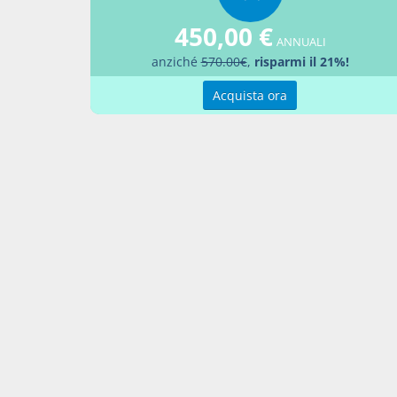
Aggiu
450,00 €
ANNUALI
anziché
570.00€
,
risparmi il 21%!
Acquista ora
Contatti
Condi
Akros Sas di Pirovano Brigida e C.
Condi
Via Provinciale Nord n. 1 - 23837 -
Pref
Taceno (LC), ITALIA
P. IVA 02263080133
Contattaci