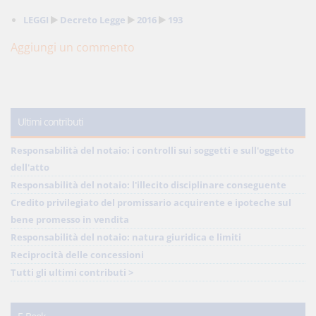
LEGGI
Decreto Legge
2016
193
Aggiungi un commento
Ultimi contributi
Responsabilità del notaio: i controlli sui soggetti e sull'oggetto
dell'atto
Responsabilità del notaio: l'illecito disciplinare conseguente
Credito privilegiato del promissario acquirente e ipoteche sul
bene promesso in vendita
Responsabilità del notaio: natura giuridica e limiti
Reciprocità delle concessioni
Tutti gli ultimi contributi >