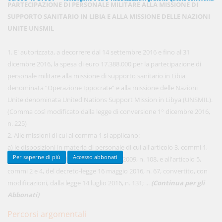
PARTECIPAZIONE DI PERSONALE MILITARE ALLA MISSIONE DI
SUPPORTO SANITARIO IN LIBIA E ALLA MISSIONE DELLE NAZIONI
UNITE UNSMIL
450,00 €
ANNUALI
anziché
570.00€
,
risparmi il 21%!
1. E' autorizzata, a decorrere dal 14 settembre 2016 e fino al 31
dicembre 2016, la spesa di euro 17.388.000 per la partecipazione di
Acquista ora
personale militare alla missione di supporto sanitario in Libia
denominata “Operazione Ippocrate” e alla missione delle Nazioni
Unite denominata United Nations Support Mission in Libya (UNSMIL).
48,00 €
MENSILI
(Comma così modificato dalla legge di conversione 1° dicembre 2016,
n. 225)
2. Alle missioni di cui al comma 1 si applicano:
Acquista ora
a) le disposizioni in materia di personale di cui all'articolo 3, commi 1,
Per saperne di più
Accesso abbonati
alinea, 2, 4, 5, 8 e 9, della legge 3 agosto 2009, n. 108, e all'articolo 5,
commi 2 e 4, del decreto-legge 16 maggio 2016, n. 67, convertito, con
modificazioni, dalla legge 14 luglio 2016, n. 131; ...
(Continua per gli
Abbonati)
Percorsi argomentali