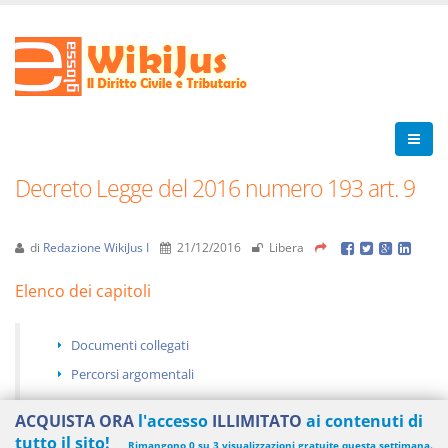
Decreto Legge del 2016 numero 193 art. 9
di
Redazione WikiJus I
21/12/2016
Libera
Elenco dei capitoli
Documenti collegati
Percorsi argomentali
ACQUISTA ORA
l'accesso
ILLIMITATO
ai contenuti di
tutto il sito!
Rimangono 0 su 3 visualizzazioni gratuite questa settimana.