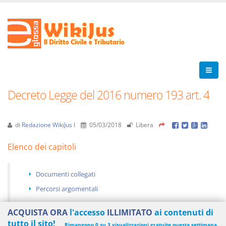
Decreto Legge del 2016 numero 193 art. 4
di
Redazione WikiJus I
05/03/2018
Libera
Elenco dei capitoli
Documenti collegati
Percorsi argomentali
ACQUISTA ORA
l'accesso
ILLIMITATO
ai contenuti di
tutto il sito!
Rimangono 0 su 3 visualizzazioni gratuite questa settimana.