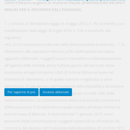
CAPO II Misure urgenti in materia fiscale (DISPOSIZIONI RECANTI
MISURE PER IL RECUPERO DELL'EVASIONE)
450,00 €
1. L'articolo 21 del decreto-legge 31 maggio 2010, n. 78, convertito, con
ANNUALI
anziché
570.00€
,
risparmi il 21%!
modificazioni, dalla legge 30 luglio 2010, n. 122, è sostituito dal
seguente:
Acquista ora
«Art. 21 (Comunicazione dei dati delle fatture emesse e ricevute). - 1. In
riferimento alle operazioni rilevanti ai fini dell'imposta sul valore
aggiunto effettuate, i soggetti passivi trasmettono telematicamente
48,00 €
MENSILI
all'Agenzia delle entrate, entro l'ultimo giorno del secondo mese
successivo ad ogni trimestre, i dati di tutte le fatture emesse nel
trimestre di riferimento, e di quelle ricevute e registrate ai sensi
Acquista ora
dell'articolo 25 del decreto del Presidente della Repubblica 26 ottobre
Per saperne di più
Accesso abbonati
1972, n. 633, ivi comprese le bollette doganali, nonché i dati delle
relative variazioni. La comunicazione relativa al secondo trimestre è
effettuata entro il 16 settembre e quella relativa all'ultimo trimestre
entro il mese di febbraio. A decorrere dal 1° gennaio 2017, sono
esonerati dalla comunicazione i soggetti passivi di cui all'articolo 34,
comma 6, del decreto del Presidente della Repubblica 26 ottobre 1972,