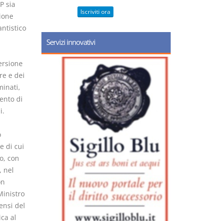
P sia
Iscriviti ora
zione
ntistico
Servizi innovativi
versione
re e dei
inati,
ento di
i.
o
e di cui
to, con
, nel
on
Ministro
ensi del
ca al