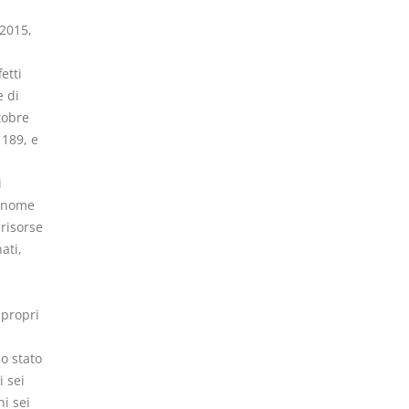
 2015,
etti
e di
tobre
 189, e
i
tonome
risorse
ati,
 propri
o stato
 sei
i sei