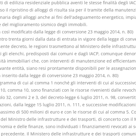
ti di edilizia residenziale pubblica aventi le stesse finalità degli IAC
so il ripristino di alloggi di risulta sia per il tramite della manuten
naria degli alloggi anche ai fini dell'adeguamento energetico, impia
e del miglioramento sismico degli immobili.
così modificato dalla legge di conversione 23 maggio 2014, n. 80)
ntro trenta giorni dalla data di entrata in vigore della legge di con
ente decreto, le regioni trasmettono al Ministero delle infrastruttu
ti gli elenchi, predisposti dai comuni e dagli IACP, comunque denom
nità immobiliari che, con interventi di manutenzione ed efficientam
vante entità, siano resi prontamente disponibili per le assegnazion
inserito dalla legge di conversione 23 maggio 2014, n. 80)
ogramma di cui al comma 1 nonché gli interventi di cui al successiv
 10, comma 10, sono finanziati con le risorse rivenienti dalle revoch
colo 32, commi 2 e 3, del decreto-legge 6 luglio 2011, n. 98, converti
zioni, dalla legge 15 luglio 2011, n. 111, e successive modificazioni
assimo di 500 milioni di euro e con le risorse di cui al comma 5. C
 del Ministro delle infrastrutture e dei trasporti, di concerto con il 
nomia e delle finanze, sono individuati i finanziamenti revocati ai s
precedente. Il Ministero delle infrastrutture e dei trasporti comuni