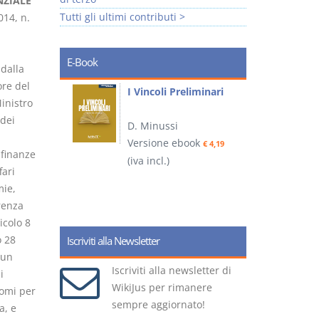
NZIALE
Tutti gli ultimi contributi >
014, n.
E-Book
 dalla
ore del
i
I Vincoli Preliminari
inistro
 dei
D. Minussi
Versione ebook
€ 4,19
 finanze
ook
(iva incl.)
(
€ 5,99
fari
mie,
renza
ticolo 8
o 28
Iscriviti alla Newsletter
 un
Iscriviti alla newsletter di
i
WikiJus per rimanere
nomi per
sempre aggiornato!
a, e