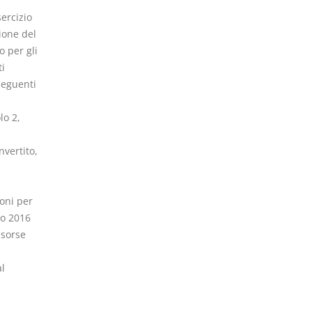
sercizio
sione del
o per gli
ti
 seguenti
lo 2,
nvertito,
ioni per
no 2016
isorse
al