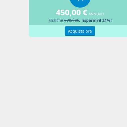
infrastr
finanze,
450,00 €
Il Minis
ANNUALI
anziché
570.00€
,
risparmi il 21%!
revocati
quelle i
Acquista ora
di previ
3. Le so
conto r
dell'ar
in bilan
individ
negativi
comma 
4. Nell'
manuten
categori
n. 9.
5. Per l
finanzia