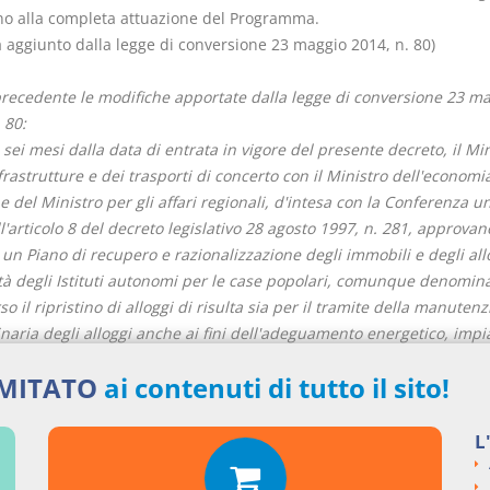
ino alla completa attuazione del Programma.
aggiunto dalla legge di conversione 23 maggio 2014, n. 80)
precedente le modifiche apportate dalla legge di conversione 23 m
 80:
 sei mesi dalla data di entrata in vigore del presente decreto, il Mi
frastrutture e dei trasporti di concerto con il Ministro dell'economi
e del Ministro per gli affari regionali, d'intesa con la Conferenza un
ll'articolo 8 del decreto legislativo 28 agosto 1997, n. 281, approva
un Piano di recupero e razionalizzazione degli immobili e degli all
tà degli Istituti autonomi per le case popolari, comunque denominat
so il ripristino di alloggi di risulta sia per il tramite della manuten
naria degli alloggi anche ai fini dell'adeguamento energetico, impia
e del miglioramento sismico degli immobili.
IMITATO
ai contenuti di tutto il sito!
ano di cui al comma 1 nonché gli interventi di cui al successivo artic
, sono finanziati con le risorse rinvenienti dalle revoche di cui all
a 79, della legge 27 dicembre 2013, n. 147, nel limite massimo di 
L
di euro e con le risorse di cui al comma 5. Con decreti, del Ministro