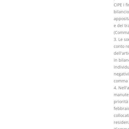
CIPE i f
bilancio
apposita
e dei tr
(Comma 
3. Le so
conto r
dell'ar
in bilan
individ
negativi
comma 
4. Nell'
manuten
priorità
febbraio
collocat
residen