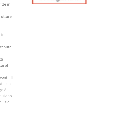
itte in
rutture
 in
ntenute
ti
ui al
venti di
ati con
ge 8
e siano
ilizia