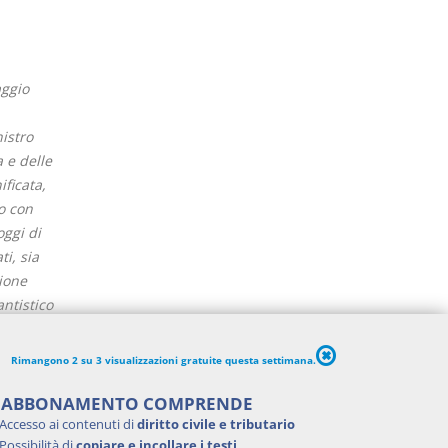
aggio
nistro
a e delle
ificata,
no con
oggi di
i, sia
zione
ntistico
olo 10,
Rimangono 2 su 3 visualizzazioni gratuite questa settimana.
'articolo
500
'ABBONAMENTO COMPRENDE
 delle
Accesso ai contenuti di
diritto civile e tributario
Possibilità di
copiare e incollare i testi