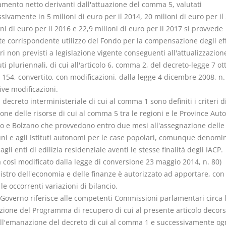
amento netto derivanti dall'attuazione del comma 5, valutati
ivamente in 5 milioni di euro per il 2014, 20 milioni di euro per il
ni di euro per il 2016 e 22,9 milioni di euro per il 2017 si provvede
e corrispondente utilizzo del Fondo per la compensazione degli eff
ri non previsti a legislazione vigente conseguenti all'attualizzazion
ti pluriennali, di cui all'articolo 6, comma 2, del decreto-legge 7 ot
 154, convertito, con modificazioni, dalla legge 4 dicembre 2008, n.
ive modificazioni.
l decreto interministeriale di cui al comma 1 sono definiti i criteri d
ione delle risorse di cui al comma 5 tra le regioni e le Province Au
to e Bolzano che provvedono entro due mesi all'assegnazione delle 
ni e agli Istituti autonomi per le case popolari, comunque denomin
gli enti di edilizia residenziale aventi le stesse finalità degli IACP.
così modificato dalla legge di conversione 23 maggio 2014, n. 80)
nistro dell'economia e delle finanze è autorizzato ad apportare, con
 le occorrenti variazioni di bilancio.
l Governo riferisce alle competenti Commissioni parlamentari circa l
zione del Programma di recupero di cui al presente articolo decorsi
ll'emanazione del decreto di cui al comma 1 e successivamente ogn