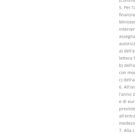
(Comma 
5. Per l
finanzia
Minister
interven
assegnat
autorizz
a) dell'
lettera 
b) dell'
con modi
c) dell'
6. All'o
l'anno 2
e di eur
previst
all'entr
medesi
7. Alla 