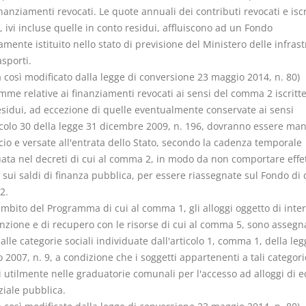
inanziamenti revocati. Le quote annuali dei contributi revocati e iscr
, ivi incluse quelle in conto residui, affluiscono ad un Fondo
mente istituito nello stato di previsione del Ministero delle infrast
asporti.
così modificato dalla legge di conversione 23 maggio 2014, n. 80)
mme relative ai finanziamenti revocati ai sensi del comma 2 iscritte
esidui, ad eccezione di quelle eventualmente conservate ai sensi
ticolo 30 della legge 31 dicembre 2009, n. 196, dovranno essere ma
cio e versate all'entrata dello Stato, secondo la cadenza temporale
uata nel decreti di cui al comma 2, in modo da non comportare effet
 sui saldi di finanza pubblica, per essere riassegnate sul Fondo di c
2.
ambito del Programma di cui al comma 1, gli alloggi oggetto di inter
zione e di recupero con le risorse di cui al comma 5, sono assegn
 alle categorie sociali individuate dall'articolo 1, comma 1, della leg
 2007, n. 9, a condizione che i soggetti appartenenti a tali categori
i utilmente nelle graduatorie comunali per l'accesso ad alloggi di ed
ziale pubblica.