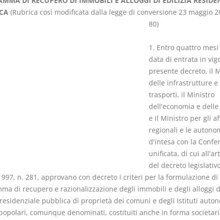
MMA DI RECUPERO DI IMMOBILI E ALLOGGI DI EDILIZIA RESIDE
CA
(Rubrica così modificata dalla legge di conversione 23 maggio 2
80)
1. Entro quattro mesi
data di entrata in vig
Il Condominio
Le Società d
presente decreto, il M
Persone
La riforma di cui alla legge
delle infrastrutture e
220/2012
trasporti, il Ministro
D. Minussi
S. D'Andrea – D.
dell'economia e delle
Versione eb
Minussi
e il Ministro per gli af
(iva incl.)
Versione ebook
€ 6,99
regionali e le autono
(iva incl.)
d'intesa con la Confe
unificata, di cui all'ar
del decreto legislativ
997, n. 281, approvano con decreto i criteri per la formulazione di
ma di recupero e razionalizzazione degli immobili e degli alloggi d
 residenziale pubblica di proprietà dei comuni e degli Istituti auto
 popolari, comunque denominati, costituiti anche in forma societari