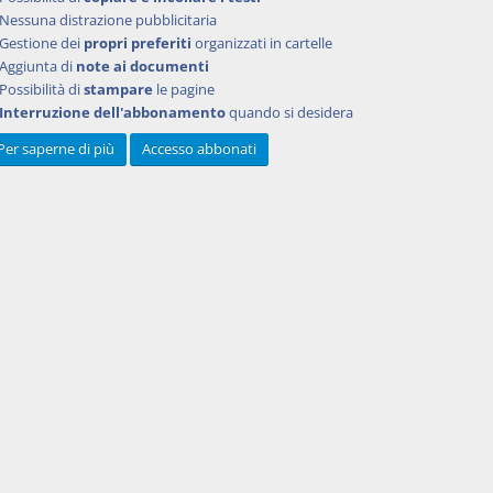
lle
Nessuna distrazione pubblicitaria
edente.
Gestione dei
propri preferiti
organizzati in cartelle
menti
Aggiunta di
note ai documenti
ncluse
Possibilità di
stampare
le pagine
lo stato
Interruzione dell'abbonamento
quando si desidera
Per saperne di più
Accesso abbonati
 in
ntenute
ti
ui al
di
ti alle
o 2007,
sercizio
sione del