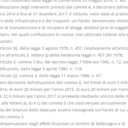
così modificato dalla legge di conversione 23 maggio 2014, n. 80)
'attuazione degli interventi previsti dal comma 4, a decorrere dall'e
rio 2014 e fino al 31 dicembre 2017, è istituito, nello stato di previ
o delle infrastrutture e dei trasporti, un Fondo, denominato «Fond
ti di manutenzione e di recupero di alloggi abitativi privi di sogget
ari», nel quale confluiscono le risorse, non utilizzate relative alla
azioni:
articolo 36, della legge 5 agosto 1978, n. 457, relativamente all'artico
f) e all'articolo 3, lettera q) della medesima legge n. 457 del 1978;
articolo 3, comma 7-bis, del decreto-legge 7 febbraio 1985, n. 12, co
ficazioni, dalla legge 5 aprile 1985, n. 118;
articolo 22, comma 3, della legge 11 marzo 1988, n. 67.
nere derivante dall'attuazione del comma 4, nel limite di euro 5 mil
014, di euro 20 milioni per l'anno 2015, di euro 20 milioni per l'an
o 22,9 milioni per l'anno 2017 si provvede mediante utilizzo delle r
e alle lettere a), b) e c) del comma 5 che sono versate annualmente
ata del bilancio dello Stato per essere riassegnate sul Fondo di cui 
mo comma 5.
compensazione degli effetti finanziari in termini di fabbisogno e di