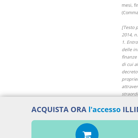
mesi, f
(Comma 
[Testo 
2014, n.
1. Entro
delle in
finanze 
di cui a
decreto 
proprie
attraver
straordi
statico 
ACQUISTA ORA
l'accesso
ILL
2. Il Pi
comma 10
1, comm
milioni 