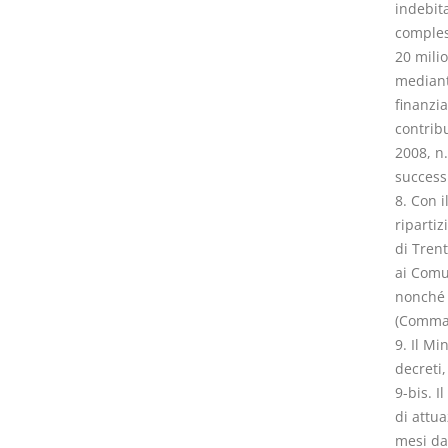
indebit
compless
20 milio
mediant
finanzia
contribu
2008, n.
success
8. Con i
ripartiz
di Tren
ai Comu
nonché a
(Comma 
9. Il Mi
decreti,
9-bis. I
di attua
mesi da