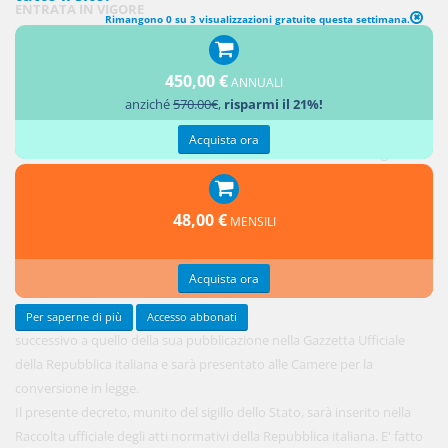
ENTRATA IN VIGORE
Rimangono 0 su 3 visualizzazioni gratuite questa settimana.
1. Il
450,00 €
presente
ANNUALI
anziché
570.00€
,
risparmi il 21%!
decreto
entra in
Acquista ora
vigore il
giorno
48,00 €
MENSILI
Acquista ora
Per saperne di più
Accesso abbonati
successivo a quello della sua pubblicazione nella Gazzetta Ufficiale
della Repubblica italiana e sarà presentato alle Camere per la
conversione in legge.
Il presente decreto, munito del sigillo dello Stato, sarà inserito nella
Raccolta ufficiale degli atti normativi della Repubblica italiana. E' fatto