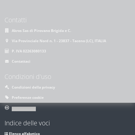
Contatti
Akros Sas di Pirovano Brigida e C.
Via Provinciale Nord n. 1 - 23837 - Taceno (LC), ITALIA
P. IVA 02263080133
Contattaci
Condizioni d'uso
Condizioni della privacy
Preferenze cookie
Indice delle voci
Elenco alfabetico