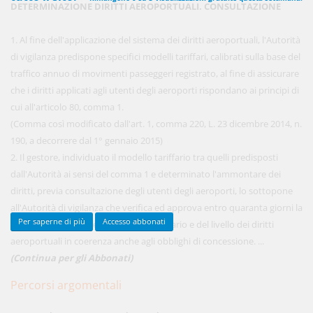
DETERMINAZIONE DIRITTI AEROPORTUALI. CONSULTAZIONE
1. Al fine dell'applicazione del sistema dei diritti aeroportuali, l'Autorità
450,00 €
di vigilanza predispone specifici modelli tariffari, calibrati sulla base del
ANNUALI
anziché
570.00€
,
risparmi il 21%!
traffico annuo di movimenti passeggeri registrato, al fine di assicurare
che i diritti applicati agli utenti degli aeroporti rispondano ai principi di
Acquista ora
cui all'articolo 80, comma 1.
(Comma così modificato dall'art. 1, comma 220, L. 23 dicembre 2014, n.
190, a decorrere dal 1° gennaio 2015)
48,00 €
MENSILI
2. Il gestore, individuato il modello tariffario tra quelli predisposti
dall'Autorità ai sensi del comma 1 e determinato l'ammontare dei
diritti, previa consultazione degli utenti degli aeroporti, lo sottopone
Acquista ora
all'Autorità di vigilanza che verifica ed approva entro quaranta giorni la
Per saperne di più
Accesso abbonati
corretta applicazione del modello tariffario e del livello dei diritti
aeroportuali in coerenza anche agli obblighi di concessione. ...
(Continua per gli Abbonati)
Percorsi argomentali