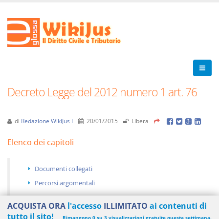
Decreto Legge del 2012 numero 1 art. 76
di
Redazione WikiJus I
20/01/2015
Libera
Elenco dei capitoli
Documenti collegati
Percorsi argomentali
ACQUISTA ORA
l'accesso
ILLIMITATO
ai contenuti di
tutto il sito!
Rimangono 0 su 3 visualizzazioni gratuite questa settimana.