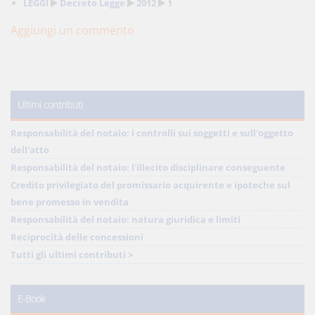
LEGGI
Decreto Legge
2012
1
Aggiungi un commento
Ultimi contributi
Responsabilità del notaio: i controlli sui soggetti e sull'oggetto
dell'atto
Responsabilità del notaio: l'illecito disciplinare conseguente
Credito privilegiato del promissario acquirente e ipoteche sul
bene promesso in vendita
Responsabilità del notaio: natura giuridica e limiti
Reciprocità delle concessioni
Tutti gli ultimi contributi >
E-Book