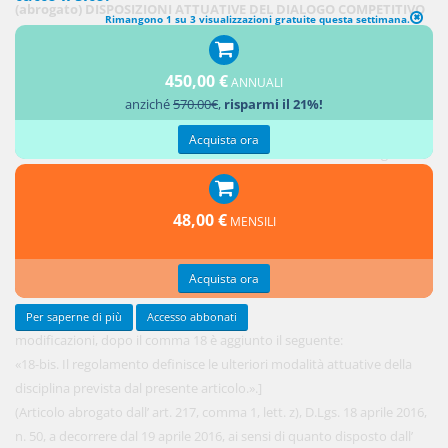
(abrogato) DISPOSIZIONI ATTUATIVE DEL DIALOGO COMPETITIVO
Rimangono 1 su 3 visualizzazioni gratuite questa settimana.
[1.
450,00 €
All'articolo
ANNUALI
anziché
570.00€
,
risparmi il 21%!
58 del
decreto
Acquista ora
legislativo
12 aprile
2006, n.
48,00 €
MENSILI
163, e
successive
Acquista ora
Per saperne di più
Accesso abbonati
modificazioni, dopo il comma 18 è aggiunto il seguente:
«18-bis. Il regolamento definisce le ulteriori modalità attuative della
disciplina prevista dal presente articolo.».]
(Articolo abrogato dall’ art. 217, comma 1, lett. z), D.Lgs. 18 aprile 2016,
n. 50, a decorrere dal 19 aprile 2016, ai sensi di quanto disposto dall’