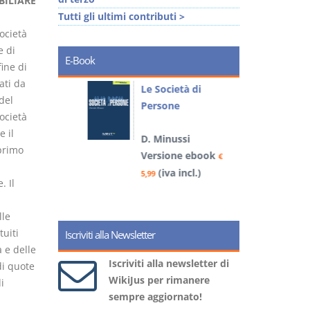
BILIARE
Tutti gli ultimi contributi >
ocietà
e di
E-Book
ine di
ati da
io
Le Società di
I
del
Persone
i alla
ocietà
e il
D. Minussi
– D.
 primo
Versione ebook
€
4
(iva incl.)
book
5,99
€
 Il
)
lle
tuiti
Iscriviti alla Newsletter
 e delle
Iscriviti alla newsletter di
di quote
WikiJus per rimanere
i
sempre aggiornato!