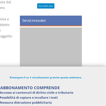
uita dal
Iscriviti ora
ono
omia e
Servizi innovativi
ddetto
e
 oggetto
Rimangono 0 su 3 visualizzazioni gratuite questa settimana.
'ABBONAMENTO COMPRENDE
Accesso ai contenuti di
diritto civile e tributario
Possibilità di
copiare e incollare i testi
Nessuna distrazione pubblicitaria