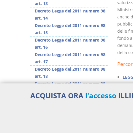
valorizz
art. 13
Ministr
Decreto Legge del 2011 numero 98
anche di
art. 14
pubblic
Decreto Legge del 2011 numero 98
delle fi
art. 15
fondo a 
Decreto Legge del 2011 numero 98
demanial
art. 16
della co
Decreto Legge del 2011 numero 98
art. 17
Percor
Decreto Legge del 2011 numero 98
art. 18
LEGG
Decreto Legge del 2011 numero 98
Aggiu
art. 19
ACQUISTA ORA
l'accesso
ILL
Decreto Legge del 2011 numero 98
art. 20
>> Vai all'argomento completo