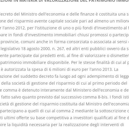
IZIONI IN MATERIA DI VALORIZZAZIONE DEL PATRIMONIO IMMO
ecreto del Ministro dell'economia e delle finanze è costituita una s
ione del risparmio avente capitale sociale pari ad almeno un milion
 l'anno 2012, per l'istituzione di uno o più fondi d'investimento al f
pare in fondi d'investimento immobiliari chiusi promossi o partecip
I Singoli Contratti
Il Condomin
 provincie, comuni anche in forma consorziata o associata ai sensi 
D. Minussi
La riforma di cu
legislativo 18 agosto 2000, n. 267, ed altri enti pubblici ovvero da s
Versione ebook
€
legge 220/2012
nte partecipate dai predetti enti, al fine di valorizzare o dismetter
(iva incl.)
S. D'Andrea 
5,99
patrimonio immobiliare disponibile. Per le stesse finalità di cui al
Minussi
è autorizzata la spesa di 6 milioni di euro per l'anno 2013. La
Versione e
azione del suddetto decreto fa luogo ad ogni adempimento di legge.
(iva incl.
6,99
 della società di gestione del risparmio di cui al primo periodo del
e comma è detenuto interamente dal Ministero dell'economia e de
 fatto salvo quanto previsto dal successivo comma 8-bis. I fondi isti
cietà di gestione del risparmio costituita dal Ministro dell'economia
 partecipano a quelli di cui al comma 2 mediante la sottoscrizione 
i ultimi offerte su base competitiva a investitori qualificati al fine d
re la liquidità necessaria per la realizzazione degli interventi di