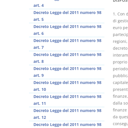
DISPOS
art. 4
Decreto Legge del 2011 numero 98
1. Con d
art. 5
di gest
Decreto Legge del 2011 numero 98
euro per
art. 6
parteci
Prescrizione e
Rapporto e
Decreto Legge del 2011 numero 98
regioni,
decadenza
relazione giuridica
art. 7
decreto 
D. Minussi
D. Minussi
Decreto Legge del 2011 numero 98
interame
Versione ebook
Versione ebook
€
€
art. 8
proprio 
(iva incl.)
(iva incl.)
4,19
5,99
Decreto Legge del 2011 numero 98
periodo 
art. 9
pubblic
Decreto Legge del 2011 numero 98
capitale
art. 10
present
finanze,
Decreto Legge del 2011 numero 98
dalla so
art. 11
finanze
Decreto Legge del 2011 numero 98
da quest
art. 12
consegui
Decreto Legge del 2011 numero 98