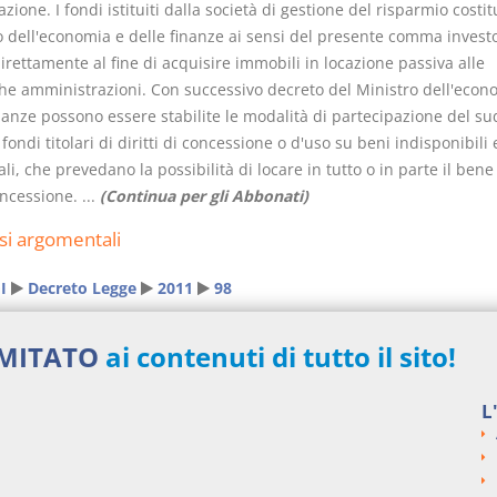
azione. I fondi istituiti dalla società di gestione del risparmio costit
o dell'economia e delle finanze ai sensi del presente comma invest
rettamente al fine di acquisire immobili in locazione passiva alle
he amministrazioni. Con successivo decreto del Ministro dell'econ
nanze possono essere stabilite le modalità di partecipazione del su
fondi titolari di diritti di concessione o d'uso su beni indisponibili 
i, che prevedano la possibilità di locare in tutto o in parte il bene
ncessione. ...
(Continua per gli Abbonati)
si argomentali
I
Decreto Legge
2011
98
ngi un commento
IMITATO
ai contenuti di tutto il sito!
L