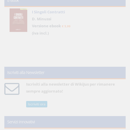
E-Book
I Singoli Contratti
D. Minussi
Versione ebook
€ 5,99
(iva incl.)
Iscriviti alla Newsletter
Iscriviti alla newsletter di WikiJus per rimanere
sempre aggiornato!
Iscriviti ora
Servizi innovativi