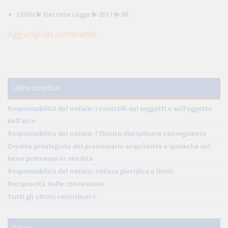
LEGGI
Decreto Legge
2011
98
Aggiungi un commento
Ultimi contributi
Responsabilità del notaio: i controlli sui soggetti e sull'oggetto
dell'atto
Responsabilità del notaio: l'illecito disciplinare conseguente
Credito privilegiato del promissario acquirente e ipoteche sul
bene promesso in vendita
Responsabilità del notaio: natura giuridica e limiti
Reciprocità delle concessioni
Tutti gli ultimi contributi >