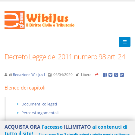
Decreto Legge del 2011 numero 98 art. 24
di
Redazione WikiJus I
06/04/2020
Libera
Elenco dei capitoli
Documenti collegati
Percorsi argomentali
ACQUISTA ORA
l'accesso
ILLIMITATO
ai contenuti di
tutto il sito!
Rimangono 0 su 3 visualizzazioni gratuite questa settimana.