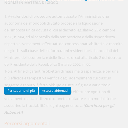
NORME IN MATERIA DI GIOCO
1. Avvalendosi di procedure automatizzate, l'Amministrazione
450,00 €
autonoma dei monopoli di Stato procede alla liquidazione
ANNUALI
anziché
570.00€
,
risparmi il 21%!
dell'imposta unica dovuta di cui al decreto legislativo 23 dicembre
1998, n. 504, ed al controllo della tempestività e della rispondenza
Acquista ora
rispetto ai versamenti effettuati dai concessionari abilitati alla raccolta
dei giochi sulla base delle informazioni residenti nella banca dati del
Ministero dell'economia e delle finanze di cui all'articolo 2 del decreto
48,00 €
MENSILI
del Presidente della Repubblica 8 marzo 2002, n. 66.
1-bis. Al fine di garantire obiettivi di massima trasparenza, e per una
più efficace e tempestiva verifica degli adempimenti cui ciascun
Acquista ora
soggetto è tenuto, è fatto obbligo a tutte le figure a vario titolo
Per saperne di più
Accesso abbonati
operanti nella filiera del sistema gioco di effettuare ogni tipo di
versamento senza utilizzo di moneta contante e con modalità che
assicurino la tracciabilità di ogni pagamento. ...
(Continua per gli
Abbonati)
Percorsi argomentali