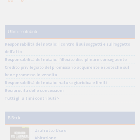
Ultimi contributi
Responsabilità del notaio: i controlli sui soggetti e sull'oggetto
dell'atto
Responsabilità del notaio: l'illecito disciplinare conseguente
Credito privilegiato del promissario acquirente e ipoteche sul
bene promesso in vendita
Responsabilità del notaio: natura giuridica e limiti
Reciprocità delle concessioni
Tutti gli ultimi contributi >
E-Book
Usufrutto Uso e
Abitazione