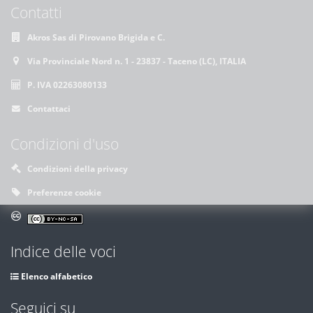
Contatti
Akros Sas di Pirovano Brigida e C.
Via Provinciale Nord n. 1 - 23837 - Taceno (LC), ITALIA
P. IVA 02263080133
Contattaci
Condizioni d'uso
Condizioni della privacy
Preferenze cookie
Indice delle voci
Elenco alfabetico
Seguici su