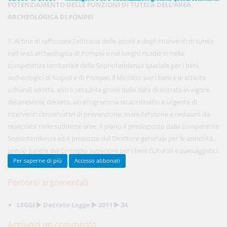
POTENZIAMENTO DELLE FUNZIONI DI TUTELA DELL'AREA
ARCHEOLOGICA DI POMPEI
450,00 €
1. Al fine di rafforzare l'efficacia delle azioni e degli interventi di tutela
ANNUALI
anziché
570.00€
,
risparmi il 21%!
nell'area archeologica di Pompei e nei luoghi ricadenti nella
competenza territoriale della Soprintendenza speciale per i beni
Acquista ora
archeologici di Napoli e di Pompei, il Ministro per i beni e le attività
culturali adotta, entro sessanta giorni dalla data di entrata in vigore
del presente decreto, un programma straordinario e urgente di
48,00 €
MENSILI
interventi conservativi di prevenzione, manutenzione e restauro da
realizzarsi nelle suddette aree. Il piano è predisposto dalla competente
Soprintendenza ed è proposto dal Direttore generale per le antichità,
Acquista ora
previo parere del Consiglio superiore per i beni culturali e paesaggistici.
Per saperne di più
Accesso abbonati
...
(Continua per gli Abbonati)
Percorsi argomentali
LEGGI
Decreto Legge
2011
34
Aggiungi un commento