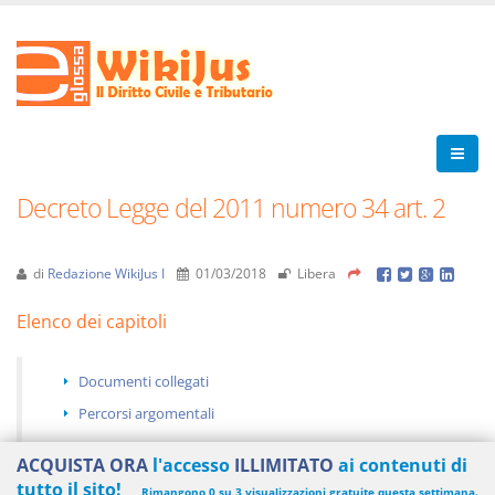
Decreto Legge del 2011 numero 34 art. 2
di
Redazione WikiJus I
01/03/2018
Libera
Elenco dei capitoli
Documenti collegati
Percorsi argomentali
ACQUISTA ORA
l'accesso
ILLIMITATO
ai contenuti di
tutto il sito!
Rimangono 0 su 3 visualizzazioni gratuite questa settimana.