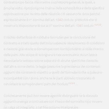
contratto-tipo faccia riferimento a condizioni generali, le quali, a
propria volta, ripropongono il tema della conoscibilità e della specifica
approvazione per iscritto delle clausole c.d. vessatorie. Ecco perché
espressamente il II° comma dell'art.
1342
cod.civ. prescrive che si
nota3
osserva la disposizione di cui al II° comma dell'art.
1341
cod.civ.
.
Il rischio dell'utilizzo di moduli o formulari per la conclusione del
contratto è infatti quello dell'inconsapevole recepimento di condizioni
e clausole gravatorie o comunque non corrispondenti al reale intento
delle parti. Allo scopo di scongiurare tale eventualità, da un lato è
necessaria la sottoscrizione separata di alcune specifiche clausole,
dall'altra, come detto, la legge prescrive la prevalenza dei contenuti
aggiunti dai contraenti rispetto a quelli del formulario che si palesino
incompatibili con i primi, anche se le parti abbiano trascurato di
nota4
cancellare le corrispondenti parti del modulo
.
Concretamente può non essere agevole distinguere se la clausola
aggiuntiva venga a contrastare con il testo del contratto-tipo ovvero
se valga ad integrarlo: a tal fine occorre interpretare