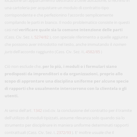
locazione un appartamento destinato a civile abitazione, si rechino in
una cartoleria per acquistare un modulo di contratto-tipo
corrispondente e che perfezionino l'accordo semplicemente
compilando le parti in bianco. Il nodo problematico consiste in questi
casi nel
verificare quale sia la comune intenzione delle parti
(Cass. Civ. Sez. I,
5274/82
), con speciale riferimento a quelle aggiunte
che possono aver introdotto nel testo, anche immutando il
nomen
juris
dell'accordo raggiunto (Cass. Civ. Sez. II,
4582/85
)
Ciò non esclude che,
per lo più, i moduli o i formulari siano
predisposti da imprenditori o da organizzazioni, proprio allo
scopo di approntare una disciplina uniforme per alcune specie
di rapporti che usualmente intercorrono con la clientela o gli
utenti.
Ai sensi dell'art.
1342
cod.civ. la conclusione del contratto per il tramite
dell'utilizzo di moduli tipizzati, assume rilevanza solo quando sia lo
strumento per disciplinare in maniera uniforme determinati rapporti
contrattuali (Cass. Civ. Sez. I,
2372/93
). E' inoltre usuale che il