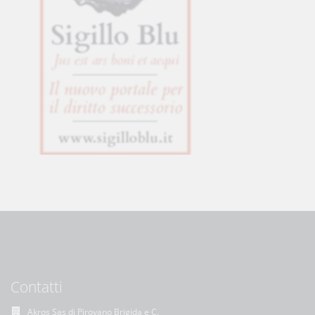
Contatti
Akros Sas di Pirovano Brigida e C.