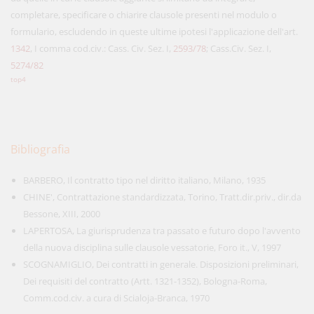
completare, specificare o chiarire clausole presenti nel modulo o
formulario, escludendo in queste ultime ipotesi l'applicazione dell'art.
1342
, I comma cod.civ.: Cass. Civ. Sez. I,
2593/78
; Cass.Civ. Sez. I,
5274/82
top4
Bibliografia
BARBERO, Il contratto tipo nel diritto italiano, Milano, 1935
CHINE', Contrattazione standardizzata, Torino, Tratt.dir.priv., dir.da
Bessone, XIII, 2000
LAPERTOSA, La giurisprudenza tra passato e futuro dopo l'avvento
della nuova disciplina sulle clausole vessatorie, Foro it., V, 1997
SCOGNAMIGLIO, Dei contratti in generale. Disposizioni preliminari,
Dei requisiti del contratto (Artt. 1321-1352), Bologna-Roma,
Comm.cod.civ. a cura di Scialoja-Branca, 1970