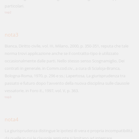
particolari.
top2
nota3
Bianca, Diritto civile, vol. III, Milano, 2000, p. 350-351, reputa che tale
norma trovi applicazione anche se il contratto-tipo è utilizzato
occasionalmente dalle parti. Nello stesso senso Scognamiglio, Dei
contrati in generale, in Comm.cod.civ., a cura di Scialoja-Branca,
Bologna-Roma, 1970, p. 296 e ss.; Lapertosa, La giurisprudenza tra
passato e futuro dopo l'avvento della nuova disciplina sulle clausole
vessatorie, in Foro it., 1997, vol. V, p. 363.
top3
nota4
La giurisprudenza distingue le ipotesi di vera e propria incompatibilità
da quelle in cui le clausole aggiunte si limitano ad integrare,