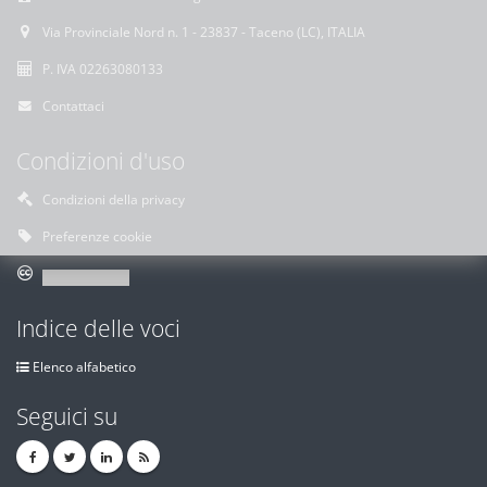
Via Provinciale Nord n. 1 - 23837 - Taceno (LC), ITALIA
P. IVA 02263080133
Contattaci
Condizioni d'uso
Condizioni della privacy
Preferenze cookie
Indice delle voci
Elenco alfabetico
Seguici su