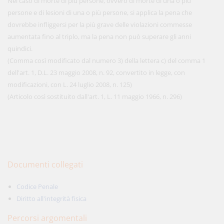
Nel caso di morte di più persone, ovvero di morte di una o più
persone e di lesioni di una o più persone, si applica la pena che
dovrebbe infliggersi per la più grave delle violazioni commesse
aumentata fino al triplo, ma la pena non può superare gli anni
quindici.
(Comma così modificato dal numero 3) della lettera c) del comma 1
dell'art. 1, D.L. 23 maggio 2008, n. 92, convertito in legge, con
modificazioni, con L. 24 luglio 2008, n. 125)
(Articolo così sostituito dall'art. 1, L. 11 maggio 1966, n. 296)
Documenti collegati
Codice Penale
Diritto all'integrità fisica
Percorsi argomentali