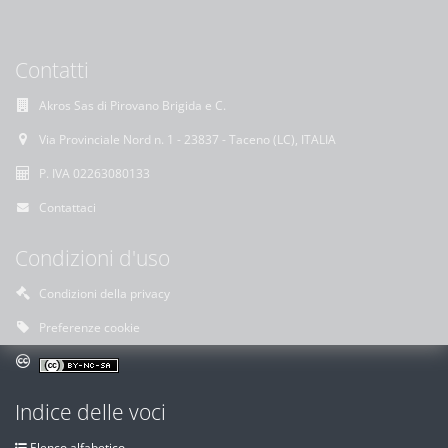
Contatti
Akros Sas di Pirovano Brigida e C.
Via Provinciale Nord n. 1 - 23837 - Taceno (LC), ITALIA
P. IVA 02263080133
Contattaci
Condizioni d'uso
Condizioni della privacy
Preferenze cookie
Indice delle voci
Elenco alfabetico