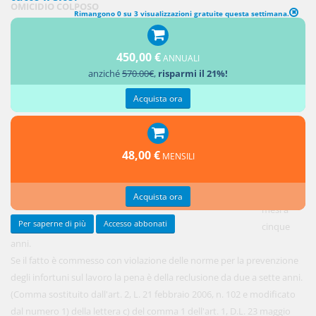
OMICIDIO COLPOSO
Rimangono 0 su 3 visualizzazioni gratuite questa settimana.
Chiunque
450,00 €
cagiona
ANNUALI
anziché
570.00€
,
risparmi il 21%!
per colpa
la morte
Acquista ora
di una
persona è
punito
48,00 €
MENSILI
con la
reclusione
da sei
Acquista ora
mesi a
Per saperne di più
Accesso abbonati
cinque
anni.
Se il fatto è commesso con violazione delle norme per la prevenzione
degli infortuni sul lavoro la pena è della reclusione da due a sette anni.
(Comma sostituito dall'art. 2, L. 21 febbraio 2006, n. 102 e modificato
dal numero 1) della lettera c) del comma 1 dell'art. 1, D.L. 23 maggio